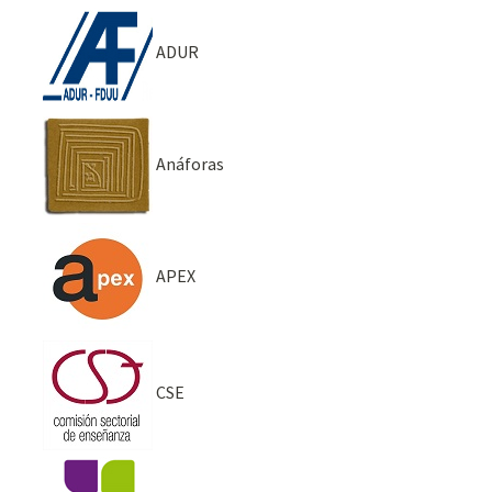
ADUR
Anáforas
APEX
CSE