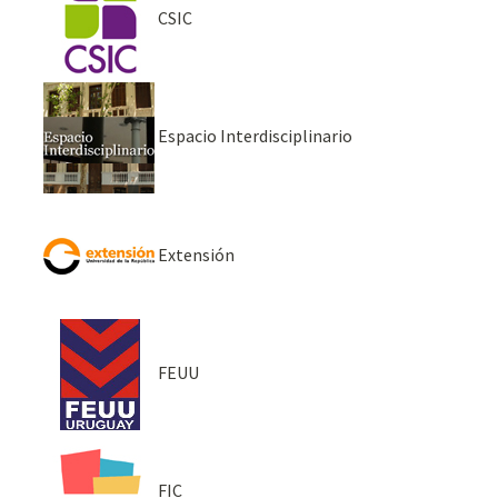
CSIC
Espacio Interdisciplinario
Extensión
FEUU
FIC