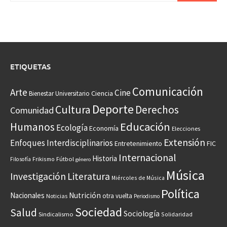
ETIQUETAS
Comunicación
Arte
Cine
Ciencia
Bienestar Universitario
Deporte
Cultura
Derechos
Comunidad
Educación
Humanos
Ecología
Economía
Elecciones
Extensión
Enfoques Interdisciplinarios
Entretenimiento
FIC
Internacional
Historia
Frikismo
Fútbol
Filosofía
género
Música
Investigación
Literatura
Miércoles de Música
Política
Nacionales
Nutrición
otra vuelta
Noticias
Periodismo
Sociedad
Salud
Sociología
Sindicalismo
Solidaridad