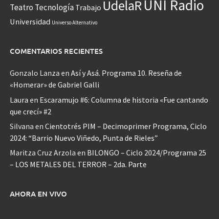
UNI Radio
UdelaR
Teatro
Tecnología
Trabajo
Universidad
Universo Alternativo
COMENTARIOS RECIENTES
Gonzalo Lanza
en
Así y Asá. Programa 10. Reseña de
«Homerar» de Gabriel Galli
Laura
en
Escaramujo #6: Columna de historia «Fue cantando
que crecí» #2
Silvana
en
Cientotrés PIM – Decimoprimer Programa, Ciclo
2024: “Barrio Nuevo Viñedo, Punta de Rieles”
Maritza Cruz Arzola
en
BILONGO – Ciclo 2024/Programa 25
– LOS METALES DEL TERROR – 2da. Parte
AHORA EN VIVO