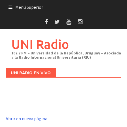
Saltar
Menú Superior
al
contenido
UNI Radio
107.7 FM – Universidad de la República, Uruguay – Asociada
a la Radio Internacional Universitaria (RIU)
UNI RADIO EN VIVO
Abrir en nueva página