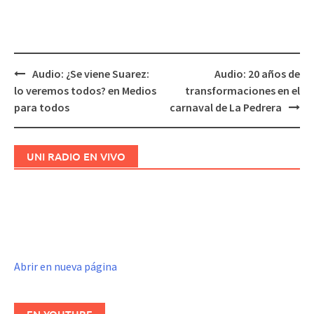
Audio: ​¿Se viene Suarez:
Audio: 20 años de
Navegación
lo veremos todos?​ en Medios
transformaciones en el
de
para todos
carnaval de La Pedrera
entradas
UNI RADIO EN VIVO
Abrir en nueva página
EN YOUTUBE