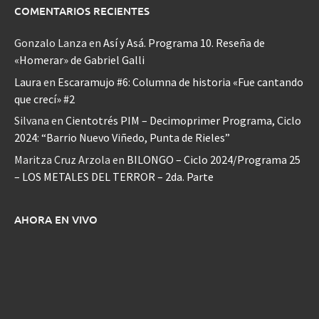
COMENTARIOS RECIENTES
Gonzalo Lanza
en
Así y Asá. Programa 10. Reseña de
«Homerar» de Gabriel Galli
Laura
en
Escaramujo #6: Columna de historia «Fue cantando
que crecí» #2
Silvana
en
Cientotrés PIM – Decimoprimer Programa, Ciclo
2024: “Barrio Nuevo Viñedo, Punta de Rieles”
Maritza Cruz Arzola
en
BILONGO – Ciclo 2024/Programa 25
– LOS METALES DEL TERROR – 2da. Parte
AHORA EN VIVO