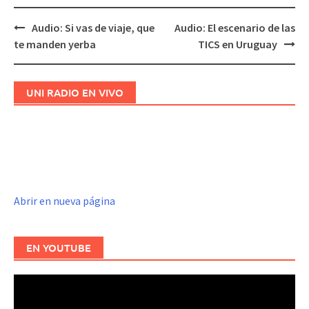
Audio: Si vas de viaje, que
Audio: El escenario de las
Navegación
te manden yerba
TICS en Uruguay
de
entradas
UNI RADIO EN VIVO
Abrir en nueva página
EN YOUTUBE