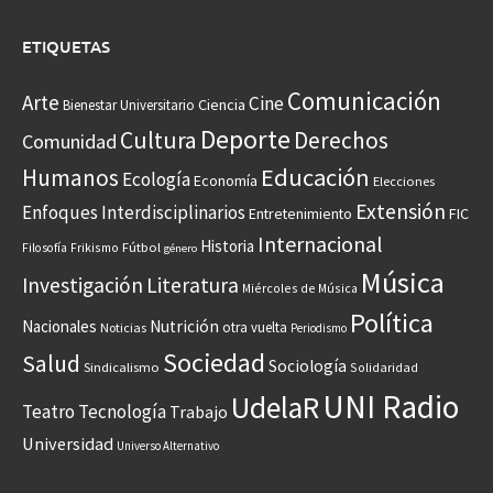
ETIQUETAS
Comunicación
Arte
Cine
Ciencia
Bienestar Universitario
Deporte
Cultura
Derechos
Comunidad
Educación
Humanos
Ecología
Economía
Elecciones
Extensión
Enfoques Interdisciplinarios
Entretenimiento
FIC
Internacional
Historia
Frikismo
Fútbol
Filosofía
género
Música
Investigación
Literatura
Miércoles de Música
Política
Nacionales
Nutrición
otra vuelta
Noticias
Periodismo
Sociedad
Salud
Sociología
Sindicalismo
Solidaridad
UNI Radio
UdelaR
Teatro
Tecnología
Trabajo
Universidad
Universo Alternativo