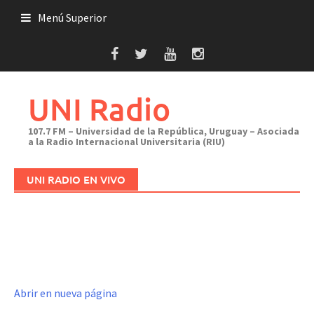
Saltar
Menú Superior
al
contenido
UNI Radio
107.7 FM – Universidad de la República, Uruguay – Asociada
a la Radio Internacional Universitaria (RIU)
UNI RADIO EN VIVO
Abrir en nueva página