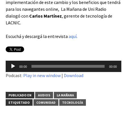
implementación de este cambio y los beneficios que tendrá
para los navegantes online, La Mañana de Uni Radio
dialogó con
Carlos Martínez
, gerente de tecnología de
LACNIC.
Escuchá y descargá la entrevista
aquí
.
Reproductor
00:00
00:00
de
Podcast:
Play in new window
|
Download
audio
PUBLICADO EN
AUDIOS
LA MAÑANA
ETIQUETADO
COMUNIDAD
TECNOLOGÍA