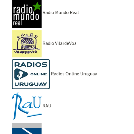
Radio Mundo Real
Radio VilardeVoz
Radios Online Uruguay
RAU