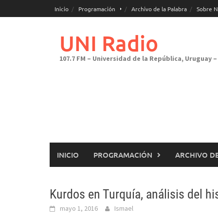
Saltar
Inicio
Programación
Archivo de la Palabra
Sobre N
al
contenido
UNI Radio
107.7 FM – Universidad de la República, Uruguay – 
INICIO
PROGRAMACIÓN
ARCHIVO DE
Kurdos en Turquía, análisis del h
mayo 1, 2016
Ismael