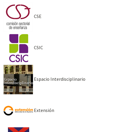
CSE
CSIC
Espacio Interdisciplinario
Extensión