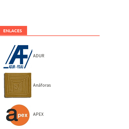
ENLACES
ADUR
Anáforas
APEX