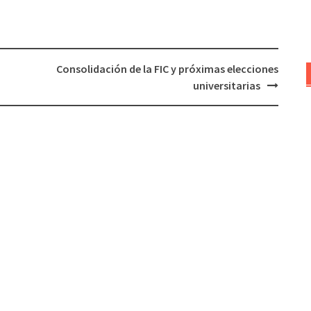
aumentar
o
disminuir
el
Consolidación de la FIC y próximas elecciones
volumen.
universitarias