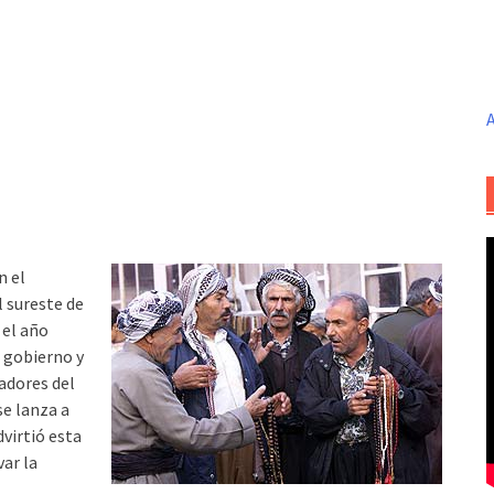
A
n el
l sureste de
 el año
 gobierno y
jadores del
e lanza a
dvirtió esta
var la