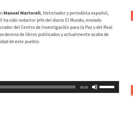
on
Manuel Martorell
, historiador y periodista español,
l ha sido redactor jefe del diario El Mundo, enviado
aborador del Centro de Investigación para la Paz y del Real
na decena de libros publicados y actualmente acaba de
lidad de este pueblo.
Utiliza
00:00
las
teclas
de
flecha
arriba/abajo
para