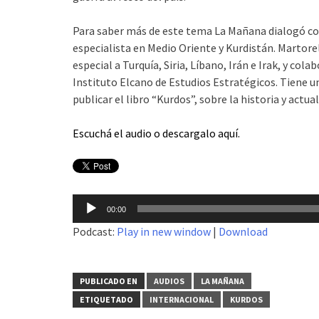
Para saber más de este tema La Mañana dialogó c
especialista en Medio Oriente y Kurdistán. Martorel
especial a Turquía, Siria, Líbano, Irán e Irak, y col
Instituto Elcano de Estudios Estratégicos. Tiene u
publicar el libro “Kurdos”, sobre la historia y actua
Escuchá el audio o descargalo
aquí
.
Reproductor
00:00
de
Podcast:
Play in new window
|
Download
audio
PUBLICADO EN
AUDIOS
LA MAÑANA
ETIQUETADO
INTERNACIONAL
KURDOS