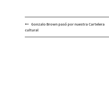
Gonzalo Brown pasó por nuestra Cartelera
Navegación
cultural
de
entradas