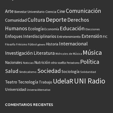
Comunicación
Arte
Cine
Ciencia
Bienestar Universitario
Deporte
Cultura
Derechos
Comunidad
Educación
Humanos
Ecología
Economía
Elecciones
Extensión
Enfoques Interdisciplinarios
Entretenimiento
FIC
Internacional
Historia
Frikismo
Fútbol
Filosofía
género
Música
Investigación
Literatura
Miércoles de Música
Política
Nacionales
Nutrición
otra vuelta
Noticias
Periodismo
Sociedad
Salud
Sociología
Sindicalismo
Solidaridad
UNI Radio
UdelaR
Teatro
Tecnología
Trabajo
Universidad
Universo Alternativo
COMENTARIOS RECIENTES