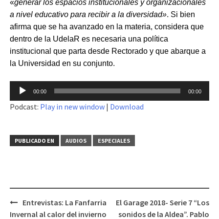
«
generar los espacios institucionales y organizacionales
a nivel educativo para recibir a la diversidad»
. Si bien
afirma que se ha avanzado en la materia, considera que
dentro de la UdelaR es necesaria una política
institucional que parta desde Rectorado y que abarque a
la Universidad en su conjunto.
Reproductor
00:00
00:00
de
Podcast:
Play in new window
|
Download
audio
PUBLICADO EN
AUDIOS
ESPECIALES
Entrevistas: La Fanfarria
El Garage 2018- Serie 7 “Los
Navegación
Invernal al calor del invierno
sonidos de la Aldea”. Pablo