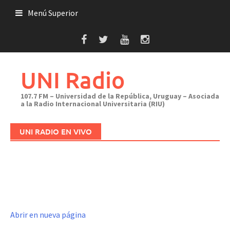
Saltar
Menú Superior
al
contenido
UNI Radio
107.7 FM – Universidad de la República, Uruguay – Asociada
a la Radio Internacional Universitaria (RIU)
UNI RADIO EN VIVO
Abrir en nueva página