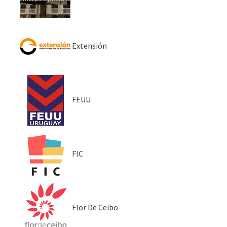
Extensión
FEUU
FIC
Flor De Ceibo