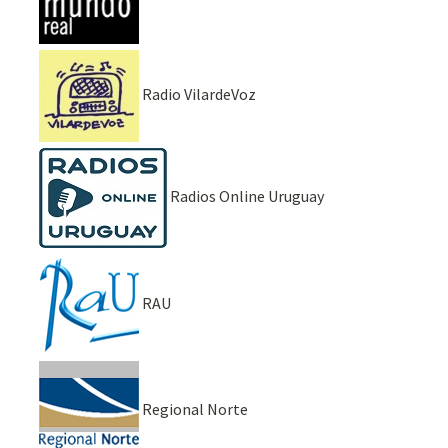
Radio VilardeVoz
Radios Online Uruguay
RAU
Regional Norte