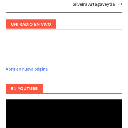
de
Silveira Artagaveytia
entradas
UNI RADIO EN VIVO
Abrir en nueva página
EN YOUTUBE