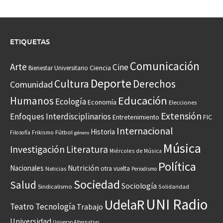
ETIQUETAS
Comunicación
Arte
Cine
Ciencia
Bienestar Universitario
Deporte
Cultura
Derechos
Comunidad
Educación
Humanos
Ecología
Economía
Elecciones
Extensión
Enfoques Interdisciplinarios
Entretenimiento
FIC
Internacional
Historia
Frikismo
Fútbol
Filosofía
género
Música
Investigación
Literatura
Miércoles de Música
Política
Nacionales
Nutrición
otra vuelta
Noticias
Periodismo
Sociedad
Salud
Sociología
Sindicalismo
Solidaridad
UNI Radio
UdelaR
Teatro
Tecnología
Trabajo
Universidad
Universo Alternativo