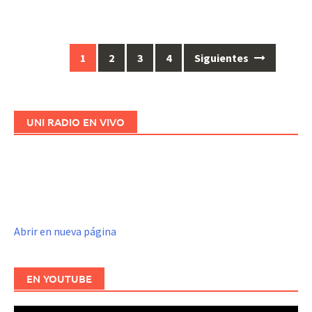
1
2
3
4
Siguientes
Ir
a
las
entradas
UNI RADIO EN VIVO
Abrir en nueva página
EN YOUTUBE