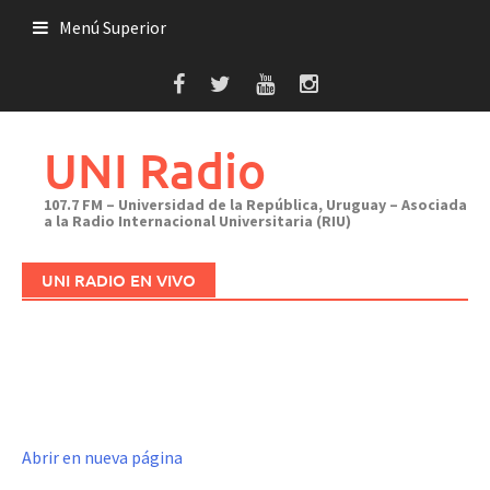
Saltar
Menú Superior
al
contenido
UNI Radio
107.7 FM – Universidad de la República, Uruguay – Asociada
a la Radio Internacional Universitaria (RIU)
UNI RADIO EN VIVO
Abrir en nueva página