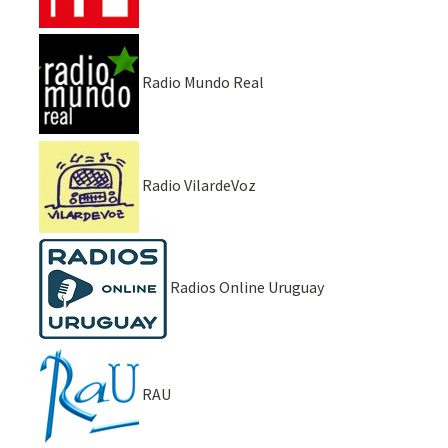
Radio Mundo Real
Radio VilardeVoz
Radios Online Uruguay
RAU