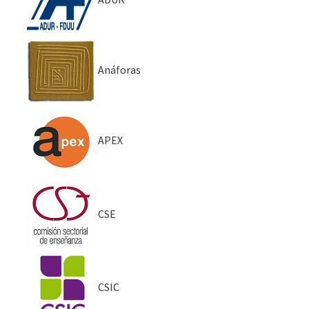
Anáforas
APEX
CSE
CSIC