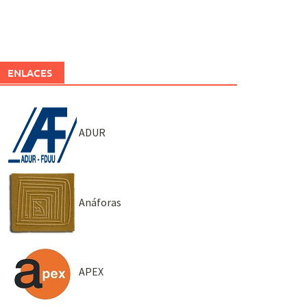
ENLACES
ADUR
Anáforas
APEX