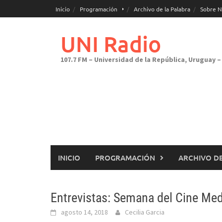
Saltar
Inicio
Programación
Archivo de la Palabra
Sobre N
al
contenido
UNI Radio
107.7 FM – Universidad de la República, Uruguay – 
INICIO
PROGRAMACIÓN
ARCHIVO DE
Entrevistas: Semana del Cine Me
agosto 14, 2018
Cecilia Garcia