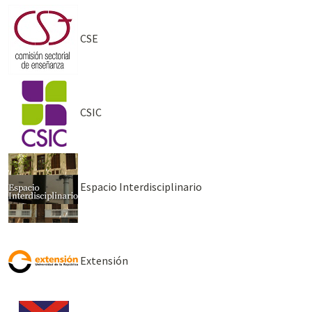
CSE
CSIC
Espacio Interdisciplinario
Extensión