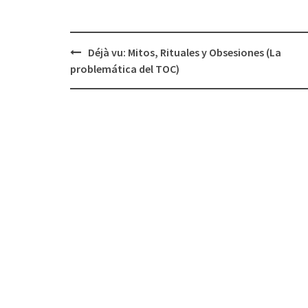
Déjà vu: Mitos, Rituales y Obsesiones (La
Navegación
problemática del TOC)
de
entradas