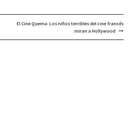
aumentar
o
disminuir
El Cine Quema: Los niños terribles del cine francés
el
miran a Hollywood
volumen.