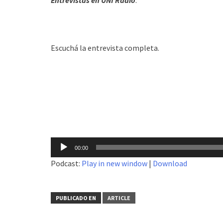
Escuchá la entrevista completa.
Reproductor
00:00
de
Podcast:
Play in new window
|
Download
audio
PUBLICADO EN
ARTICLE