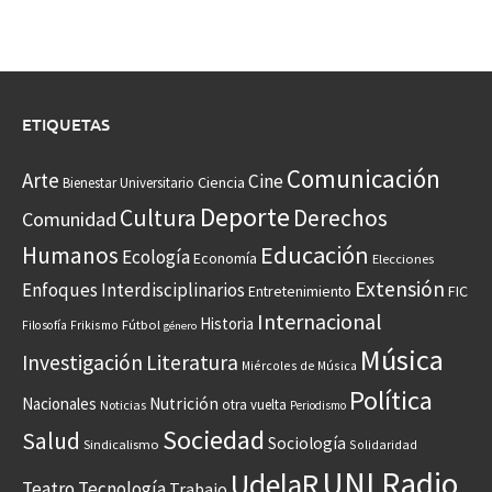
ETIQUETAS
Comunicación
Arte
Cine
Ciencia
Bienestar Universitario
Deporte
Cultura
Derechos
Comunidad
Educación
Humanos
Ecología
Economía
Elecciones
Extensión
Enfoques Interdisciplinarios
Entretenimiento
FIC
Internacional
Historia
Frikismo
Fútbol
Filosofía
género
Música
Investigación
Literatura
Miércoles de Música
Política
Nacionales
Nutrición
otra vuelta
Noticias
Periodismo
Sociedad
Salud
Sociología
Sindicalismo
Solidaridad
UNI Radio
UdelaR
Teatro
Tecnología
Trabajo