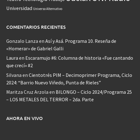
Universidad
Universo Alternativo
COMENTARIOS RECIENTES
Gonzalo Lanza
en
Así y Asá. Programa 10. Reseña de
«Homerar» de Gabriel Galli
Laura
en
Escaramujo #6: Columna de historia «Fue cantando
que crecí» #2
Silvana
en
Cientotrés PIM – Decimoprimer Programa, Ciclo
2024: “Barrio Nuevo Viñedo, Punta de Rieles”
Maritza Cruz Arzola
en
BILONGO – Ciclo 2024/Programa 25
– LOS METALES DEL TERROR – 2da. Parte
AHORA EN VIVO