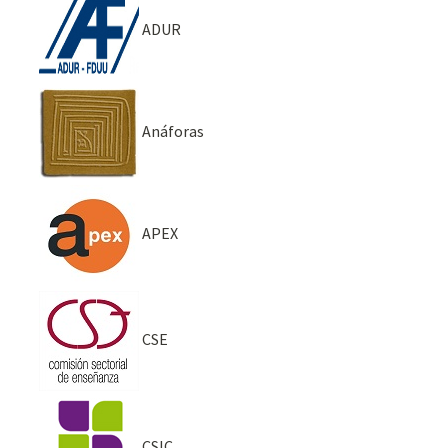
ADUR
Anáforas
APEX
CSE
CSIC