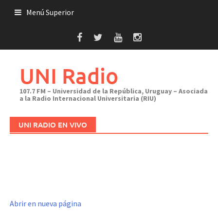
Saltar
Menú Superior
al
contenido
UNI Radio
107.7 FM – Universidad de la República, Uruguay – Asociada
a la Radio Internacional Universitaria (RIU)
UNI RADIO EN VIVO
Abrir en nueva página