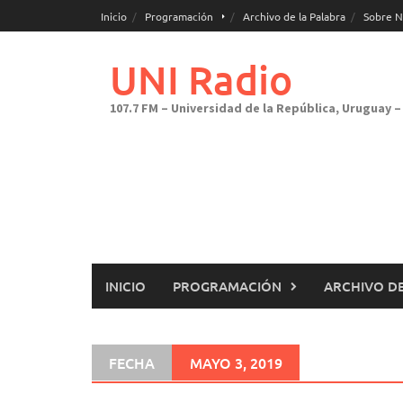
Saltar
Inicio
Programación
Archivo de la Palabra
Sobre N
al
contenido
UNI Radio
107.7 FM – Universidad de la República, Uruguay – 
INICIO
PROGRAMACIÓN
ARCHIVO DE
FECHA
MAYO 3, 2019