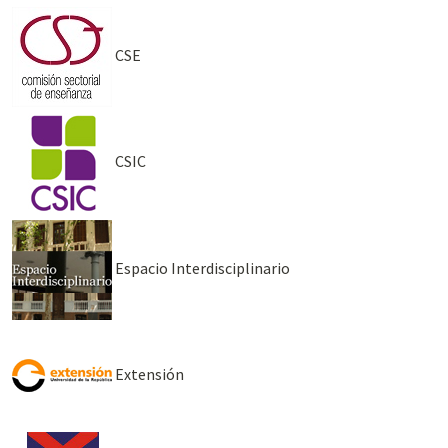
CSE
CSIC
Espacio Interdisciplinario
Extensión