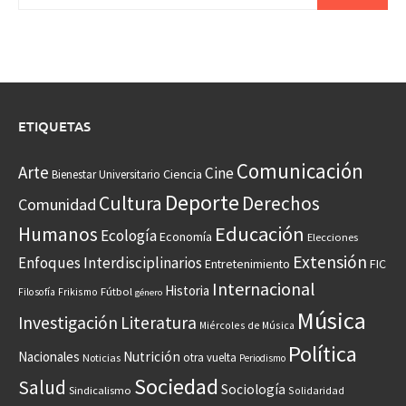
ETIQUETAS
Comunicación
Arte
Cine
Ciencia
Bienestar Universitario
Deporte
Cultura
Derechos
Comunidad
Educación
Humanos
Ecología
Economía
Elecciones
Extensión
Enfoques Interdisciplinarios
Entretenimiento
FIC
Internacional
Historia
Frikismo
Fútbol
Filosofía
género
Música
Investigación
Literatura
Miércoles de Música
Política
Nacionales
Nutrición
otra vuelta
Noticias
Periodismo
Sociedad
Salud
Sociología
Sindicalismo
Solidaridad