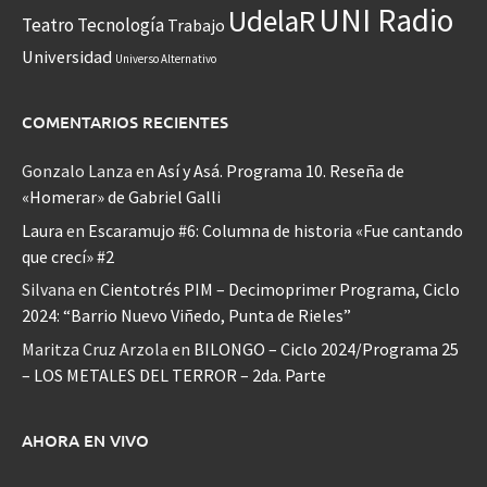
UNI Radio
UdelaR
Teatro
Tecnología
Trabajo
Universidad
Universo Alternativo
COMENTARIOS RECIENTES
Gonzalo Lanza
en
Así y Asá. Programa 10. Reseña de
«Homerar» de Gabriel Galli
Laura
en
Escaramujo #6: Columna de historia «Fue cantando
que crecí» #2
Silvana
en
Cientotrés PIM – Decimoprimer Programa, Ciclo
2024: “Barrio Nuevo Viñedo, Punta de Rieles”
Maritza Cruz Arzola
en
BILONGO – Ciclo 2024/Programa 25
– LOS METALES DEL TERROR – 2da. Parte
AHORA EN VIVO