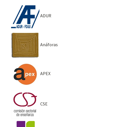
ADUR
Anáforas
APEX
CSE