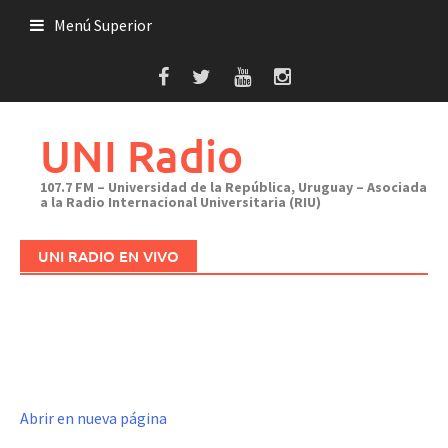
Saltar
Menú Superior
al
contenido
UNI Radio
107.7 FM – Universidad de la República, Uruguay – Asociada
a la Radio Internacional Universitaria (RIU)
UNI RADIO EN VIVO
Abrir en nueva página