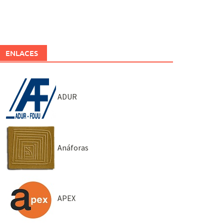
ENLACES
ADUR
Anáforas
APEX