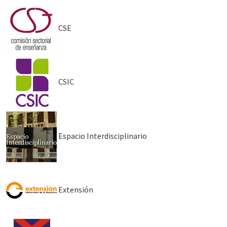
CSE
CSIC
Espacio Interdisciplinario
Extensión