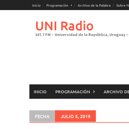
Saltar
Inicio
Programación
Archivo de la Palabra
Sobre N
al
contenido
UNI Radio
107.7 FM – Universidad de la República, Uruguay – 
INICIO
PROGRAMACIÓN
ARCHIVO DE
FECHA
JULIO 5, 2019