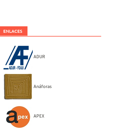
ENLACES
ADUR
Anáforas
APEX