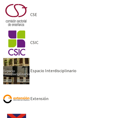
CSE
CSIC
Espacio Interdisciplinario
Extensión