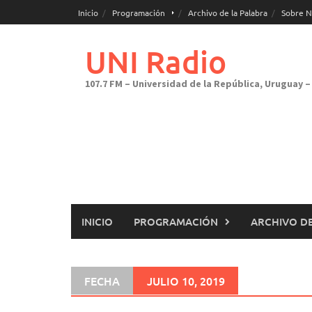
Saltar
Inicio
Programación
Archivo de la Palabra
Sobre N
al
contenido
UNI Radio
107.7 FM – Universidad de la República, Uruguay – 
INICIO
PROGRAMACIÓN
ARCHIVO DE
FECHA
JULIO 10, 2019