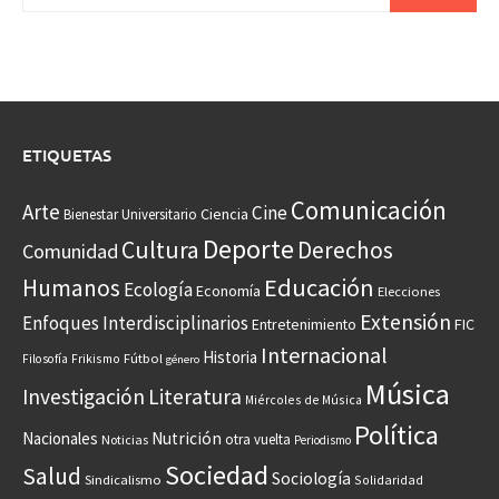
ETIQUETAS
Comunicación
Arte
Cine
Ciencia
Bienestar Universitario
Deporte
Cultura
Derechos
Comunidad
Educación
Humanos
Ecología
Economía
Elecciones
Extensión
Enfoques Interdisciplinarios
Entretenimiento
FIC
Internacional
Historia
Frikismo
Fútbol
Filosofía
género
Música
Investigación
Literatura
Miércoles de Música
Política
Nacionales
Nutrición
otra vuelta
Noticias
Periodismo
Sociedad
Salud
Sociología
Sindicalismo
Solidaridad