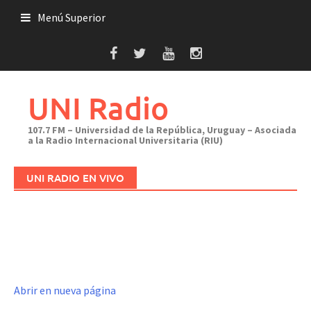
Saltar
Menú Superior
al
contenido
UNI Radio
107.7 FM – Universidad de la República, Uruguay – Asociada
a la Radio Internacional Universitaria (RIU)
UNI RADIO EN VIVO
Abrir en nueva página