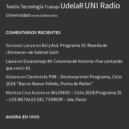
UNI Radio
UdelaR
Teatro
Tecnología
Trabajo
Universidad
Universo Alternativo
COMENTARIOS RECIENTES
Gonzalo Lanza
en
Así y Asá. Programa 10. Reseña de
«Homerar» de Gabriel Galli
Laura
en
Escaramujo #6: Columna de historia «Fue cantando
que crecí» #2
Silvana
en
Cientotrés PIM – Decimoprimer Programa, Ciclo
2024: “Barrio Nuevo Viñedo, Punta de Rieles”
Maritza Cruz Arzola
en
BILONGO – Ciclo 2024/Programa 25
– LOS METALES DEL TERROR – 2da. Parte
AHORA EN VIVO