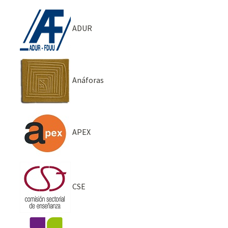
ADUR
Anáforas
APEX
CSE