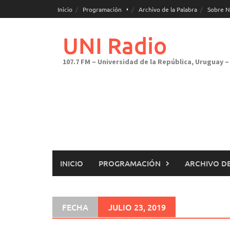
Saltar
Inicio
Programación
Archivo de la Palabra
Sobre N
al
contenido
UNI Radio
107.7 FM – Universidad de la República, Uruguay – 
INICIO
PROGRAMACIÓN
ARCHIVO DE
FECHA
JULIO 23, 2019