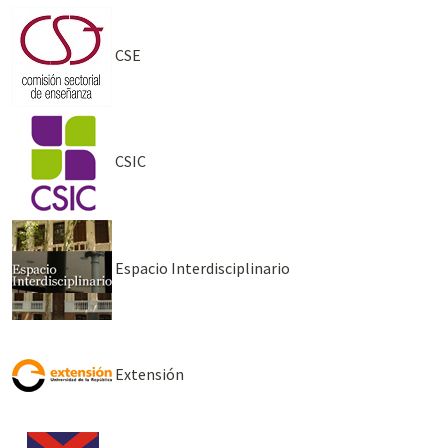
CSE
CSIC
Espacio Interdisciplinario
Extensión