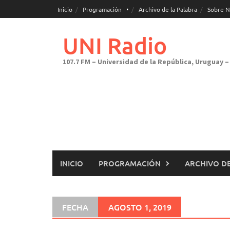
Saltar
Inicio
Programación
Archivo de la Palabra
Sobre N
al
contenido
UNI Radio
107.7 FM – Universidad de la República, Uruguay – 
INICIO
PROGRAMACIÓN
ARCHIVO DE
FECHA
AGOSTO 1, 2019