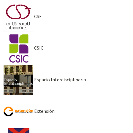
CSE
CSIC
Espacio Interdisciplinario
Extensión