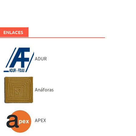
ENLACES
ADUR
Anáforas
APEX