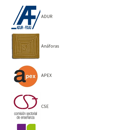
ADUR
Anáforas
APEX
CSE