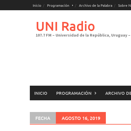
Saltar
Inicio
Programación
Archivo de la Palabra
Sobre N
al
contenido
UNI Radio
107.7 FM – Universidad de la República, Uruguay – 
INICIO
PROGRAMACIÓN
ARCHIVO DE
FECHA
AGOSTO 16, 2019