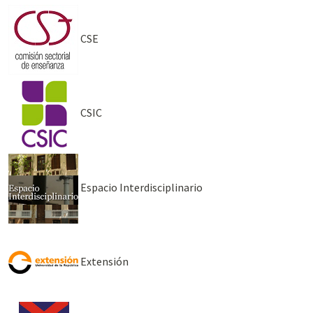
CSE
CSIC
Espacio Interdisciplinario
Extensión