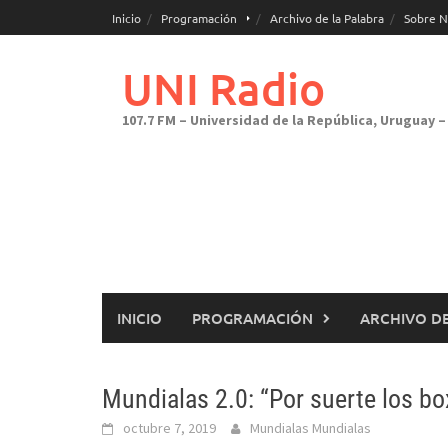
Saltar
Inicio
Programación
Archivo de la Palabra
Sobre N
al
contenido
UNI Radio
107.7 FM – Universidad de la República, Uruguay – 
INICIO
PROGRAMACIÓN
ARCHIVO DE
Mundialas 2.0: “Por suerte los b
octubre 7, 2019
Mundialas Mundialas