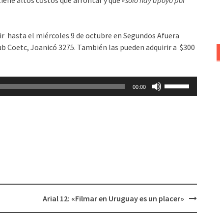
ir hasta el miércoles 9 de octubre en Segundos Afuera
ub Coetc, Joanicó 3275. También las pueden adquirir a $300
Utiliza
00:00
las
teclas
de
flecha
arriba/abajo
para
aumentar
o
disminuir
Arial 12: «Filmar en Uruguay es un placer»
el
volumen.