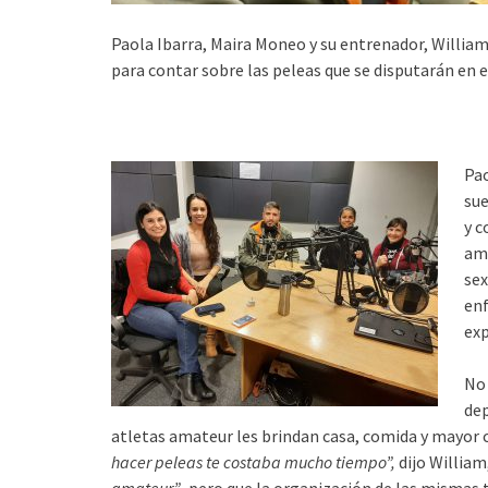
Paola Ibarra, Maira Moneo y su entrenador, William
para contar sobre las peleas que se disputarán en e
Pao
sue
y c
ami
sex
enf
exp
No 
dep
atletas amateur les brindan casa, comida y mayor c
hacer peleas te costaba mucho tiempo”,
dijo William
amateur”
, pero que la organización de las mismas 