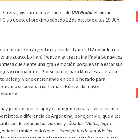
 Pereira, visitaron los estudios de
UNI Radio
el viernes
l Club Coetc el próximo sábado 12 de octubre a las 19:30h.
la compite en Argentina y desde el año 2012 no pel
ea en
lo uruguayo. Lo hará frente a la argentina Paola Benavidez
onfiesa que siente una gran emoción porque van a estar sus
gos y compañeros. Por su parte, para Maira esta será su
ta pelea y viene entrenando en doble horario para
rentar a su adversaria, Tamara Núñez, de mayor
eriencia.
hay promotores ni apoyo a ninguno para las veladas ni los
ortistas, a diferencia de Argentina, por ejemplo, que a los
antidad de veladas los viernes y sábados.
“Antes, lograr
, quien también indicó que
“vienen pelando seguido los
tiene altos costos que afrontar y que
«solo hay apoyo por