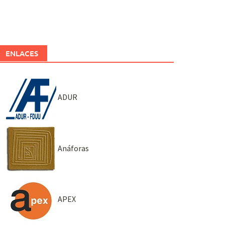
ENLACES
ADUR
Anáforas
APEX