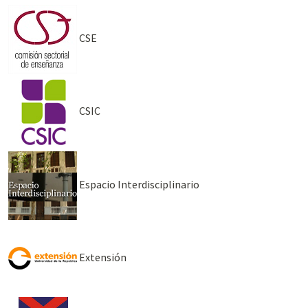
CSE
CSIC
Espacio Interdisciplinario
Extensión