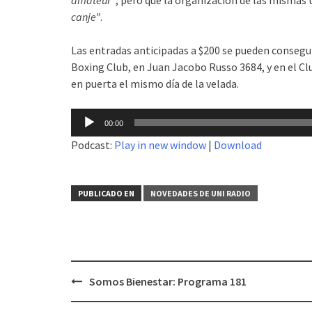
canje”
.
Las entradas anticipadas a $200 se pueden consegu
Boxing Club, en Juan Jacobo Russo 3684, y en el Cl
en puerta el mismo día de la velada.
Reproductor
00:00
de
Podcast:
Play in new window
|
Download
audio
PUBLICADO EN
NOVEDADES DE UNI RADIO
Somos Bienestar: Programa 181
Navegación
de