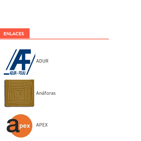
ENLACES
ADUR
Anáforas
APEX