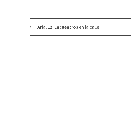
Arial 12: Encuentros en la calle
Navegación
de
entradas