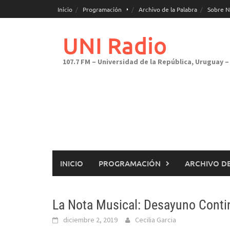
Saltar
Inicio
Programación
Archivo de la Palabra
Sobre N
al
contenido
UNI Radio
107.7 FM – Universidad de la República, Uruguay – 
INICIO
PROGRAMACIÓN
ARCHIVO DE
La Nota Musical: Desayuno Conti
diciembre 2, 2019
Cecilia Garcia