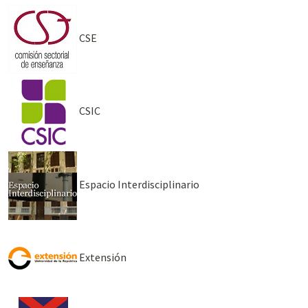
CSE
CSIC
Espacio Interdisciplinario
Extensión