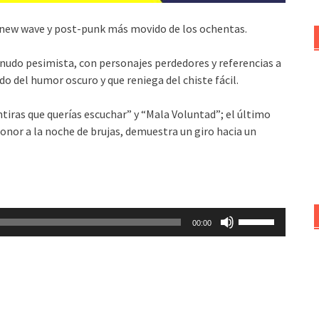
e new wave y post-punk más movido de los ochentas.
enudo pesimista, con personajes perdedores y referencias a
do del humor oscuro y que reniega del chiste fácil.
tiras que querías escuchar” y “Mala Voluntad”; el último
honor a la noche de brujas, demuestra un giro hacia un
Utiliza
00:00
las
teclas
de
flecha
arriba/abajo
para