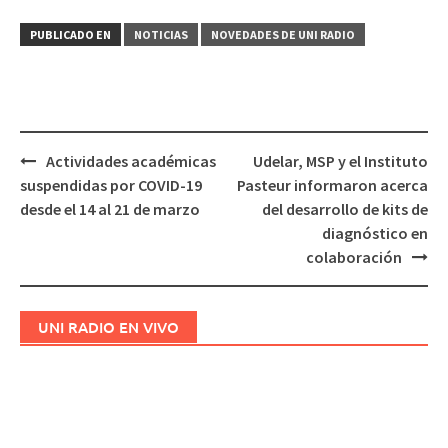
PUBLICADO EN
NOTICIAS
NOVEDADES DE UNI RADIO
Actividades académicas
Udelar, MSP y el Instituto
Navegación
suspendidas por COVID-19
Pasteur informaron acerca
de
desde el 14 al 21 de marzo
del desarrollo de kits de
entradas
diagnóstico en
colaboración
UNI RADIO EN VIVO