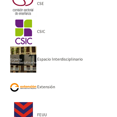
CSE
CSIC
Espacio Interdisciplinario
Extensión
FEUU