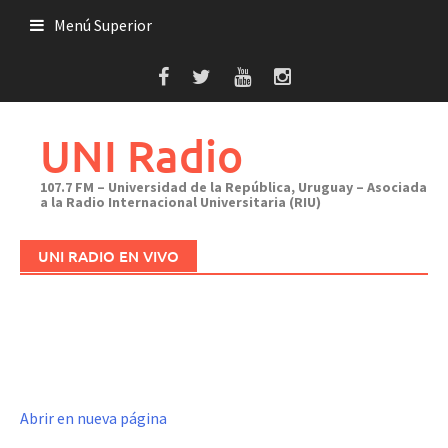
Saltar
Menú Superior
al
contenido
UNI Radio
107.7 FM – Universidad de la República, Uruguay – Asociada
a la Radio Internacional Universitaria (RIU)
UNI RADIO EN VIVO
Abrir en nueva página