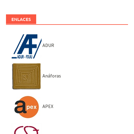
ENLACES
ADUR
Anáforas
APEX