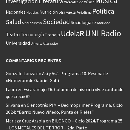
Música
Investigación
Literatura
Miércoles de Música
Política
Nacionales
Nutrición
otra vuelta
Noticias
Periodismo
Sociedad
Salud
Sociología
Sindicalismo
Solidaridad
UNI Radio
UdelaR
Teatro
Tecnología
Trabajo
Universidad
Universo Alternativo
COMENTARIOS RECIENTES
Gonzalo Lanza
en
Así y Asá. Programa 10. Reseña de
«Homerar» de Gabriel Galli
Laura
en
Escaramujo #6: Columna de historia «Fue cantando
que crecí» #2
Silvana
en
Cientotrés PIM – Decimoprimer Programa, Ciclo
2024: “Barrio Nuevo Viñedo, Punta de Rieles”
Maritza Cruz Arzola
en
BILONGO – Ciclo 2024/Programa 25
– LOS METALES DEL TERROR – 2da. Parte