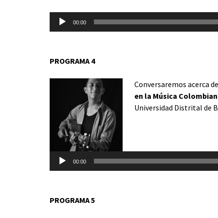
Reproductor
00:00
de
audio
PROGRAMA 4
Conversaremos acerca de
en la Música Colombia
Universidad Distrital de B
Reproductor
de
audio
00:00
PROGRAMA 5