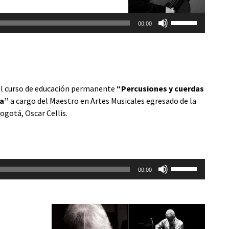
disminuir
Utiliza
el
00:00
las
volumen.
teclas
de
flecha
arriba/abajo
l curso de educación permanente
“Percusiones y cuerdas
para
na”
a cargo del Maestro en Artes Musicales egresado de la
aumentar
ogotá, Oscar Cellis.
o
disminuir
el
volumen.
Utiliza
00:00
las
teclas
de
flecha
arriba/abajo