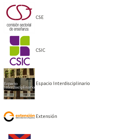
CSE
CSIC
Espacio Interdisciplinario
Extensión