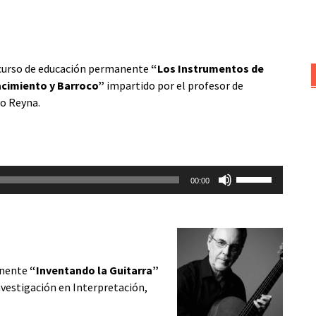
teclas
de
flecha
arriba/abajo
curso de educación permanente
“Los Instrumentos de
para
acimiento y Barroco”
impartido por el profesor de
aumentar
vo Reyna.
o
disminuir
el
volumen.
Utiliza
00:00
las
teclas
de
flecha
arriba/abajo
anente
“Inventando la Guitarra”
para
nvestigación en Interpretación,
aumentar
o