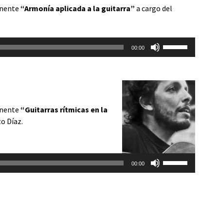
anente
“Armonía aplicada a la guitarra”
a cargo del
Utiliza
00:00
las
teclas
de
flecha
arriba/abajo
anente
“Guitarras rítmicas en la
para
o Díaz.
aumentar
o
disminuir
Utiliza
el
00:00
las
volumen.
teclas
de
flecha
arriba/abajo