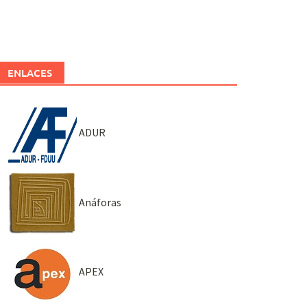
ENLACES
ADUR
Anáforas
APEX