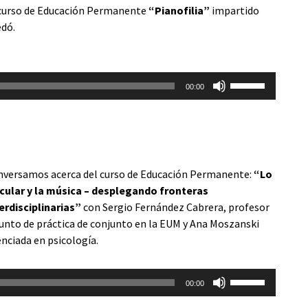
curso de Educación Permanente
“Pianofilia”
impartido
para
edó.
aumentar
o
disminuir
Utiliza
el
00:00
las
volumen.
teclas
de
flecha
arriba/abajo
nversamos acerca del curso de Educación Permanente:
“Lo
para
ncular y la música – desplegando fronteras
aumentar
erdisciplinarias”
con Sergio Fernández Cabrera, profesor
o
unto de práctica de conjunto en la EUM y Ana Moszanski
disminuir
enciada en psicología.
el
volumen.
productor
Utiliza
00:00
las
io