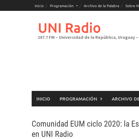
Saltar
Inicio
Programación
Archivo de la Palabra
Sobre N
al
contenido
UNI Radio
107.7 FM – Universidad de la República, Uruguay – 
INICIO
PROGRAMACIÓN
ARCHIVO DE
Comunidad EUM ciclo 2020: la Es
en UNI Radio