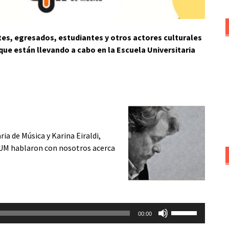
s, egresados, estudiantes y otros actores culturales
que están llevando a cabo en la Escuela Universitaria
ia de Música y Karina Eiraldi,
EUM hablaron con nosotros acerca
Utiliza
00:00
las