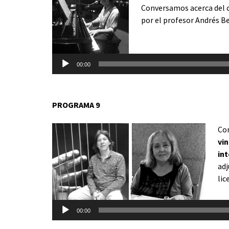
Conversamos acerca del 
por el profesor Andrés B
Reproductor
de
00:00
audio
PROGRAMA 9
Co
vi
int
adj
lic
Re
00:00
de
aud