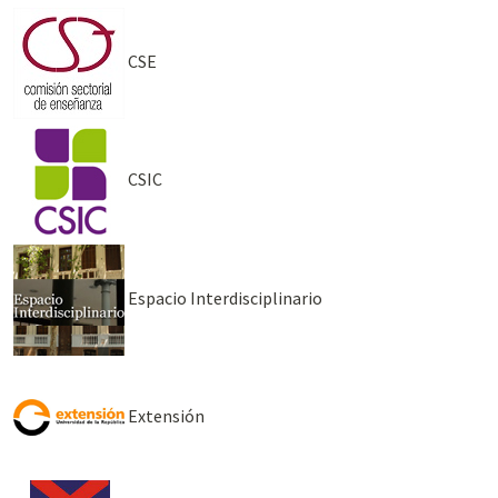
CSE
CSIC
Espacio Interdisciplinario
Extensión