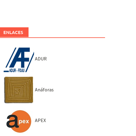
ENLACES
ADUR
Anáforas
APEX