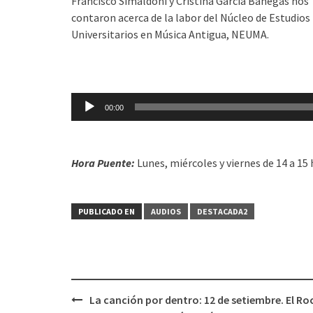
Francisco Simaldoni y Cristina García Banegas nos
contaron acerca de la labor del Núcleo de Estudios
Universitarios en Música Antigua, NEUMA.
Reproductor
00:00
de
audio
Hora Puente:
Lunes, miércoles y viernes de 14 a 15 
PUBLICADO EN
AUDIOS
DESTACADA2
La canción por dentro: 12 de setiembre. El Ro
Navegación