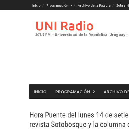
Saltar
Inicio
Programación
Archivo de la Palabra
Sobre N
al
contenido
UNI Radio
107.7 FM – Universidad de la República, Uruguay – 
INICIO
PROGRAMACIÓN
ARCHIVO DE
Hora Puente del lunes 14 de setie
revista Sotobosque y la columna 