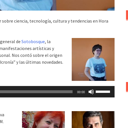
 sobre ciencia, tecnología, cultura y tendencias en Hora
 general de
Sotobosque
, la
 manifestaciones artísticas y
rsonal. Nos contó sobre el origen
“Ucronía” y las últimas novedades.
Utiliza
00:00
las
teclas
de
eva
flecha
M.
arriba/abajo