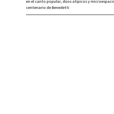
en el canto popular, dúos atípicos y microespaci
de
centenario de Benedetti
entradas