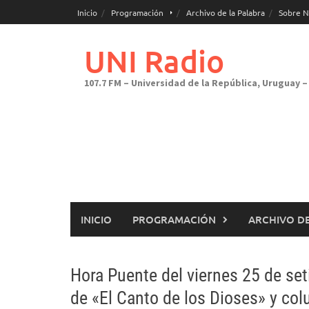
Saltar
Inicio
Programación
Archivo de la Palabra
Sobre N
al
contenido
UNI Radio
107.7 FM – Universidad de la República, Uruguay – 
INICIO
PROGRAMACIÓN
ARCHIVO DE
Hora Puente del viernes 25 de set
de «El Canto de los Dioses» y col