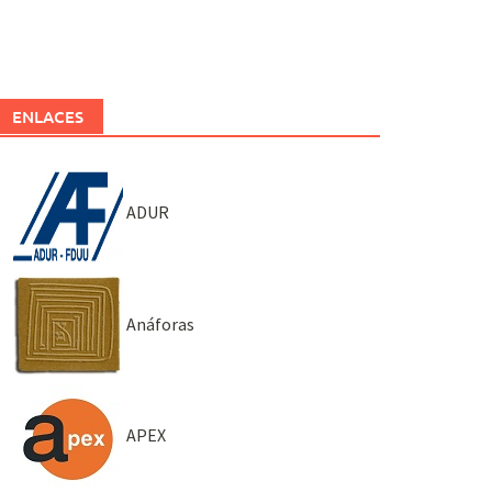
ENLACES
ADUR
Anáforas
APEX