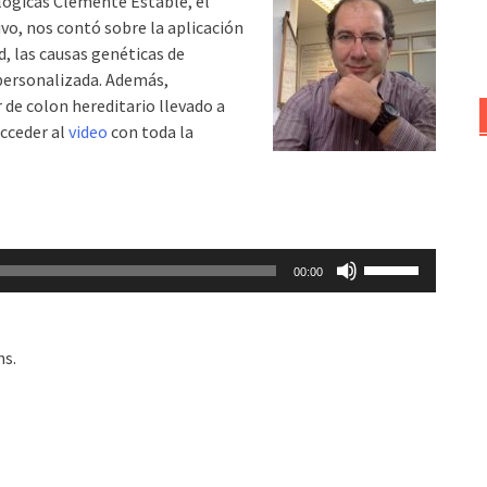
lógicas Clemente Estable, el
flecha
vo, nos contó sobre la aplicación
arriba/abajo
, las causas genéticas de
para
personalizada. Además,
aumentar
 de colon hereditario llevado a
o
acceder al
video
con toda la
disminuir
el
volumen.
Utiliza
00:00
las
teclas
de
hs.
flecha
arriba/abajo
para
aumentar
o