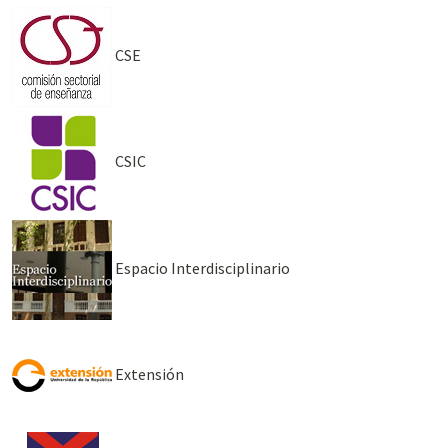
CSE
CSIC
Espacio Interdisciplinario
Extensión