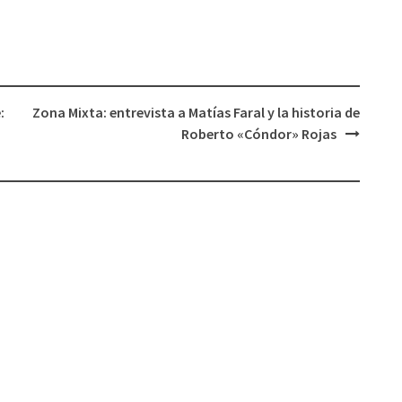
disminuir
el
volumen.
:
Zona Mixta: entrevista a Matías Faral y la historia de
Roberto «Cóndor» Rojas