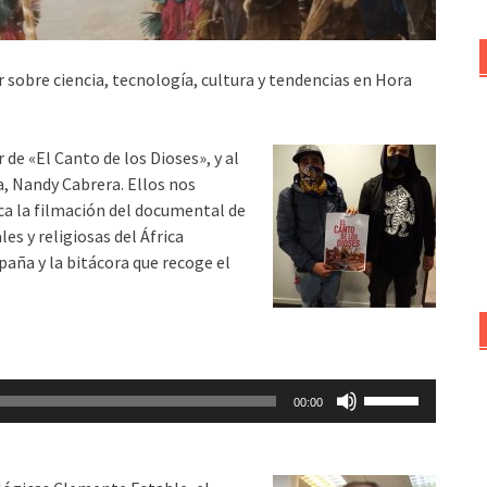
 sobre ciencia, tecnología, cultura y tendencias en Hora
 de «El Canto de los Dioses», y al
a, Nandy Cabrera.
Ellos nos
ca la filmación del documental de
es y religiosas del África
paña y la bitácora que recoge el
Utiliza
00:00
las
teclas
de