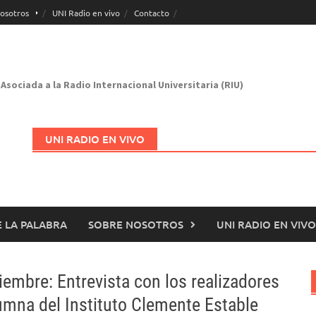
osotros
UNI Radio en vivo
Contacto
Asociada a la Radio Internacional Universitaria (RIU)
UNI RADIO EN VIVO
 LA PALABRA
SOBRE NOSOTROS
UNI RADIO EN VIVO
Abrir en nueva página
iembre: Entrevista con los realizadores
umna del Instituto Clemente Estable