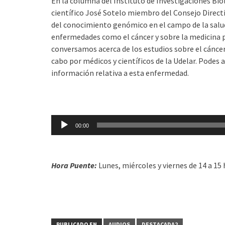
En la columna del Instituto de Investigaciones Bio
científico José Sotelo miembro del Consejo Directi
del conocimiento genómico en el campo de la salud
enfermedades como el cáncer y sobre la medicina 
conversamos acerca de los estudios sobre el cáncer
cabo por médicos y científicos de la Udelar. Podes 
información relativa a esta enfermedad.
Reproductor
00:00
de
audio
Hora Puente:
Lunes, miércoles y viernes de 14 a 15 
PUBLICADO EN
AUDIOS
DESTACADA2