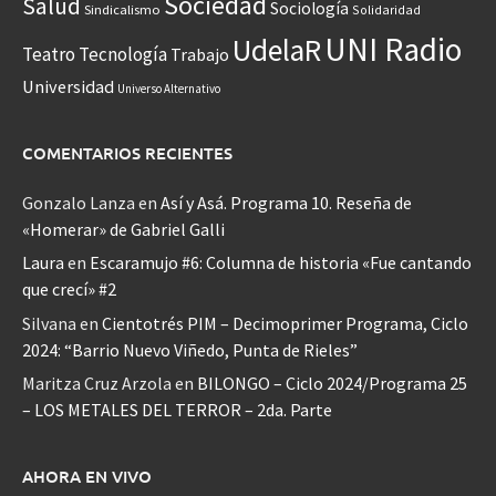
Sociedad
Salud
Sociología
Sindicalismo
Solidaridad
UNI Radio
UdelaR
Teatro
Tecnología
Trabajo
Universidad
Universo Alternativo
COMENTARIOS RECIENTES
Gonzalo Lanza
en
Así y Asá. Programa 10. Reseña de
«Homerar» de Gabriel Galli
Laura
en
Escaramujo #6: Columna de historia «Fue cantando
que crecí» #2
Silvana
en
Cientotrés PIM – Decimoprimer Programa, Ciclo
2024: “Barrio Nuevo Viñedo, Punta de Rieles”
Maritza Cruz Arzola
en
BILONGO – Ciclo 2024/Programa 25
– LOS METALES DEL TERROR – 2da. Parte
AHORA EN VIVO