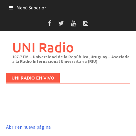
Saltar
Menú Superior
al
contenido
UNI Radio
107.7 FM – Universidad de la República, Uruguay – Asociada
a la Radio Internacional Universitaria (RIU)
UNI RADIO EN VIVO
Abrir en nueva página