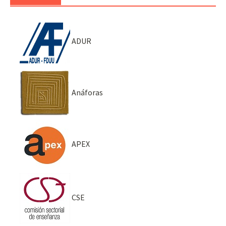
ADUR
Anáforas
APEX
CSE