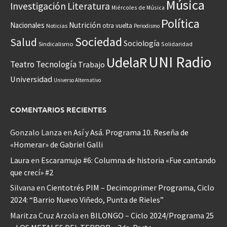
Música
Investigación
Literatura
Miércoles de Música
Política
Nacionales
Nutrición
otra vuelta
Noticias
Periodismo
Sociedad
Salud
Sociología
Sindicalismo
Solidaridad
UNI Radio
UdelaR
Teatro
Tecnología
Trabajo
Universidad
Universo Alternativo
COMENTARIOS RECIENTES
Gonzalo Lanza
en
Así y Asá. Programa 10. Reseña de
«Homerar» de Gabriel Galli
Laura
en
Escaramujo #6: Columna de historia «Fue cantando
que crecí» #2
Silvana
en
Cientotrés PIM – Decimoprimer Programa, Ciclo
2024: “Barrio Nuevo Viñedo, Punta de Rieles”
Maritza Cruz Arzola
en
BILONGO – Ciclo 2024/Programa 25