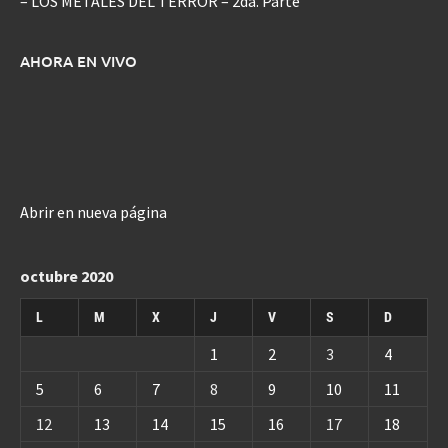
– LOS METALES DEL TERROR – 2da. Parte
AHORA EN VIVO
Abrir en nueva página
octubre 2020
L
M
X
J
V
S
D
1
2
3
4
5
6
7
8
9
10
11
12
13
14
15
16
17
18