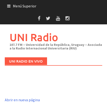
Saltar
Menú Superior
al
contenido
UNI Radio
107.7 FM – Universidad de la República, Uruguay – Asociada
a la Radio Internacional Universitaria (RIU)
UNI RADIO EN VIVO
Abrir en nueva página