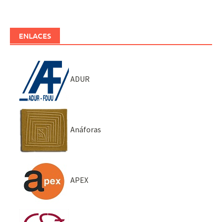
ENLACES
ADUR
Anáforas
APEX