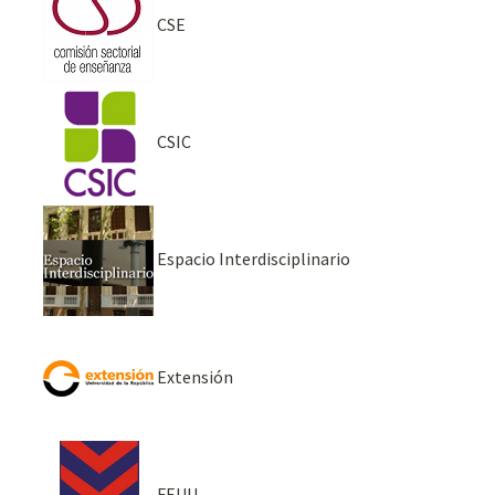
CSE
CSIC
Espacio Interdisciplinario
Extensión
FEUU