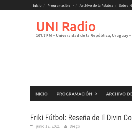
Saltar
Inicio
Programación
Archivo de la Palabra
Sobre N
al
contenido
UNI Radio
107.7 FM – Universidad de la República, Uruguay – 
INICIO
PROGRAMACIÓN
ARCHIVO DE
Friki Fútbol: Reseña de Il Divin C
junio 12, 2021
Diego