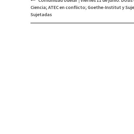
Navegación
Ciencia; ATEC en conflicto; Goethe-Institut y Suj
de
Sujetadas
entradas