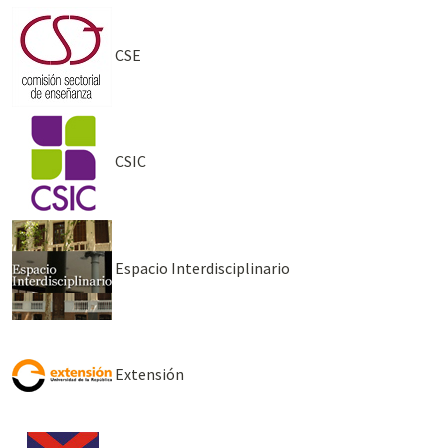
CSE
CSIC
Espacio Interdisciplinario
Extensión