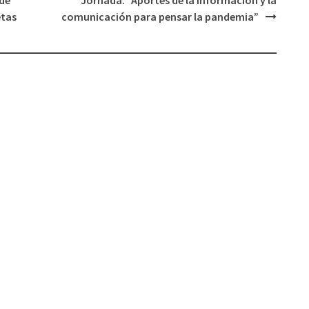
volumen.
etas
comunicación para pensar la pandemia”