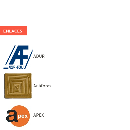
ENLACES
ADUR
Anáforas
APEX