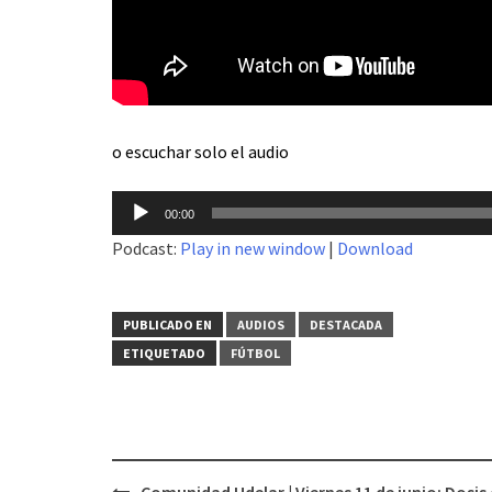
o escuchar solo el audio
Reproductor
00:00
de
Podcast:
Play in new window
|
Download
audio
PUBLICADO EN
AUDIOS
DESTACADA
ETIQUETADO
FÚTBOL
Comunidad Udelar | Viernes 11 de junio: Dosis