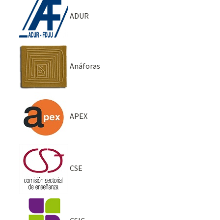
ADUR
Anáforas
APEX
CSE