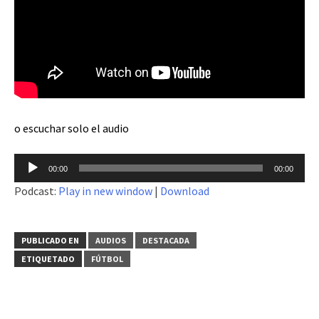
o escuchar solo el audio
Reproductor
00:00
00:00
de
Podcast:
Play in new window
|
Download
audio
PUBLICADO EN
AUDIOS
DESTACADA
ETIQUETADO
FÚTBOL