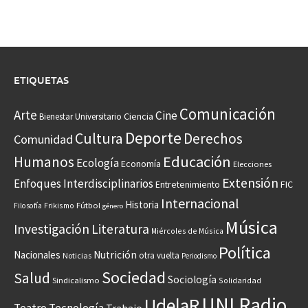
ETIQUETAS
Comunicación
Arte
Cine
Ciencia
Bienestar Universitario
Deporte
Cultura
Derechos
Comunidad
Educación
Humanos
Ecología
Economía
Elecciones
Extensión
Enfoques Interdisciplinarios
Entretenimiento
FIC
Internacional
Historia
Frikismo
Fútbol
Filosofía
género
Música
Investigación
Literatura
Miércoles de Música
Política
Nacionales
Nutrición
otra vuelta
Noticias
Periodismo
Sociedad
Salud
Sociología
Sindicalismo
Solidaridad
UNI Radio
UdelaR