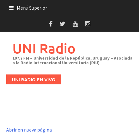
Saltar
Menú Superior
al
contenido
UNI Radio
107.7 FM – Universidad de la República, Uruguay – Asociada
a la Radio Internacional Universitaria (RIU)
UNI RADIO EN VIVO
Abrir en nueva página