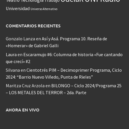
Teatro
Tecnología
Trabajo
Universidad
Universo Alternativo
COMENTARIOS RECIENTES
Gonzalo Lanza
en
Así y Asá. Programa 10. Reseña de
«Homerar» de Gabriel Galli
Laura
en
Escaramujo #6: Columna de historia «Fue cantando
que crecí» #2
Silvana
en
Cientotrés PIM – Decimoprimer Programa, Ciclo
2024: “Barrio Nuevo Viñedo, Punta de Rieles”
Maritza Cruz Arzola
en
BILONGO – Ciclo 2024/Programa 25
– LOS METALES DEL TERROR – 2da. Parte
AHORA EN VIVO