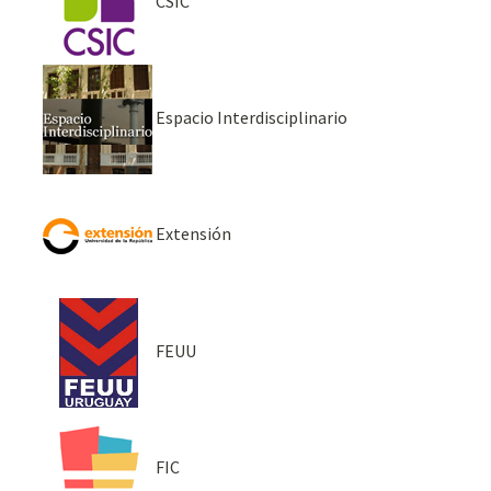
CSIC
Espacio Interdisciplinario
Extensión
FEUU
FIC