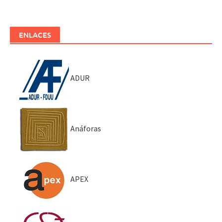
ENLACES
ADUR
Anáforas
APEX