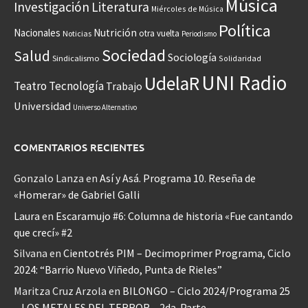
Música
Investigación
Literatura
Miércoles de Música
Política
Nacionales
Nutrición
otra vuelta
Noticias
Periodismo
Sociedad
Salud
Sociología
Sindicalismo
Solidaridad
UNI Radio
UdelaR
Teatro
Tecnología
Trabajo
Universidad
Universo Alternativo
COMENTARIOS RECIENTES
Gonzalo Lanza
en
Así y Asá. Programa 10. Reseña de
«Homerar» de Gabriel Galli
Laura
en
Escaramujo #6: Columna de historia «Fue cantando
que crecí» #2
Silvana
en
Cientotrés PIM – Decimoprimer Programa, Ciclo
2024: “Barrio Nuevo Viñedo, Punta de Rieles”
Maritza Cruz Arzola
en
BILONGO – Ciclo 2024/Programa 25
– LOS METALES DEL TERROR – 2da. Parte