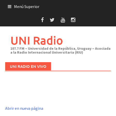
Saltar
Menú Superior
al
contenido
UNI Radio
107.7 FM – Universidad de la República, Uruguay – Asociada
a la Radio Internacional Universitaria (RIU)
UNI RADIO EN VIVO
Abrir en nueva página