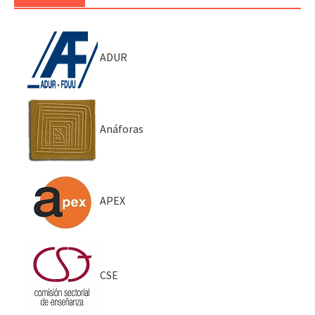
ADUR
Anáforas
APEX
CSE