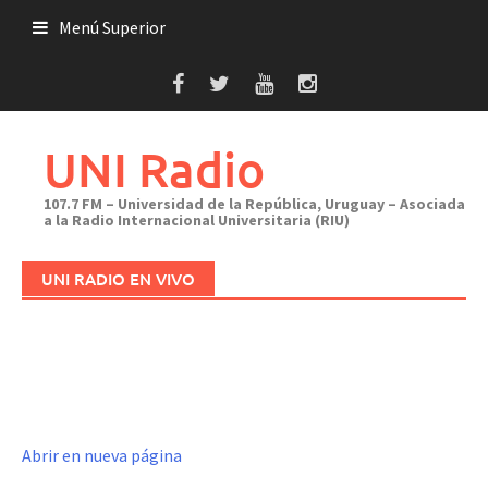
Saltar
Menú Superior
al
contenido
UNI Radio
107.7 FM – Universidad de la República, Uruguay – Asociada
a la Radio Internacional Universitaria (RIU)
UNI RADIO EN VIVO
Abrir en nueva página