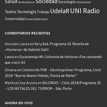
Sociedad
Salud
Sociología
Sindicalismo
Solidaridad
UNI Radio
UdelaR
Teatro
Tecnología
Trabajo
Universidad
Universo Alternativo
COMENTARIOS RECIENTES
Gonzalo Lanza
en
Así y Asá. Programa 10. Reseña de
«Homerar» de Gabriel Galli
Laura
en
Escaramujo #6: Columna de historia «Fue cantando
que crecí» #2
Silvana
en
Cientotrés PIM – Decimoprimer Programa, Ciclo
2024: “Barrio Nuevo Viñedo, Punta de Rieles”
Maritza Cruz Arzola
en
BILONGO – Ciclo 2024/Programa 25
– LOS METALES DEL TERROR – 2da. Parte
AHORA EN VIVO