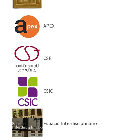
APEX
CSE
CSIC
Espacio Interdisciplinario