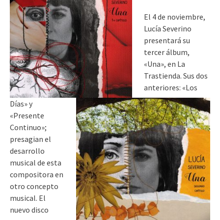
El 4 de noviembre,
Lucía Severino
presentará su
tercer álbum,
«Una», en La
Trastienda. Sus dos
anteriores: «Los
Días» y
«Presente
Continuo»;
presagian el
desarrollo
musical de esta
compositora en
otro concepto
musical. El
nuevo disco