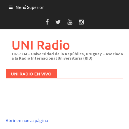
Saltar
Menú Superior
al
contenido
UNI Radio
107.7 FM – Universidad de la República, Uruguay – Asociada
a la Radio Internacional Universitaria (RIU)
UNI RADIO EN VIVO
Abrir en nueva página