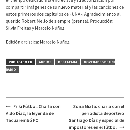
compartir imágenes de su nuevo material y las canciones de
estos primeros dos capítulos de «UNA». Agradecimiento al
querido Robert Mello de siempre (prensa). Producción:
Silvia Freitas y Marcelo Núñez.
Edición artística: Marcelo Núñez.
PUBLICADO EN
AUDIOS
DESTACADA
NOVEDADES DE UNI
RADIO
Friki Fútbol: Charla con
Zona Mixta: charla con el
Navegación
Aldo Díaz, la leyenda de
periodista deportivo
de
Tacuarembó FC
Santiago Díaz y especial de
entradas
impostores en el fútbol