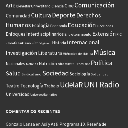
Comunicación
Arte
Cine
Ciencia
Bienestar Universitario
Deporte
Cultura
Derechos
Comunidad
Educación
Humanos
Ecología
Economía
Elecciones
Extensión
Enfoques Interdisciplinarios
Entretenimiento
FIC
Internacional
Historia
Frikismo
Fútbol
Filosofía
género
Música
Investigación
Literatura
Miércoles de Música
Política
Nacionales
Nutrición
otra vuelta
Noticias
Periodismo
Sociedad
Salud
Sociología
Sindicalismo
Solidaridad
UNI Radio
UdelaR
Teatro
Tecnología
Trabajo
Universidad
Universo Alternativo
COMENTARIOS RECIENTES
Gonzalo Lanza
en
Así y Asá. Programa 10. Reseña de