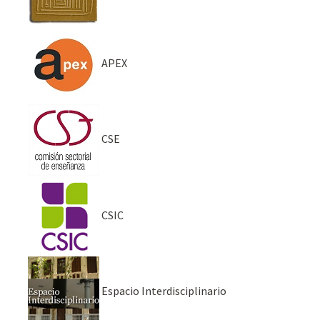
APEX
CSE
CSIC
Espacio Interdisciplinario