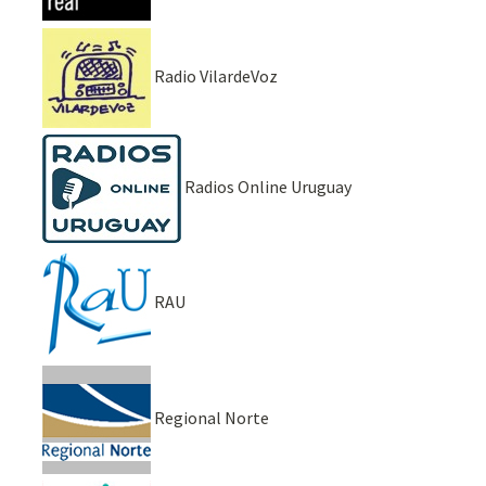
Radio VilardeVoz
Radios Online Uruguay
RAU
Regional Norte