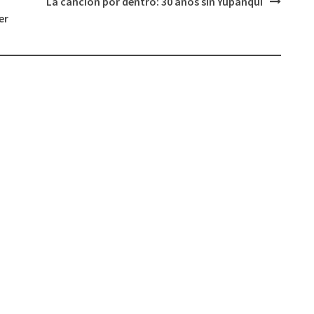
La canción por dentro: 30 años sin Yupanqui
er