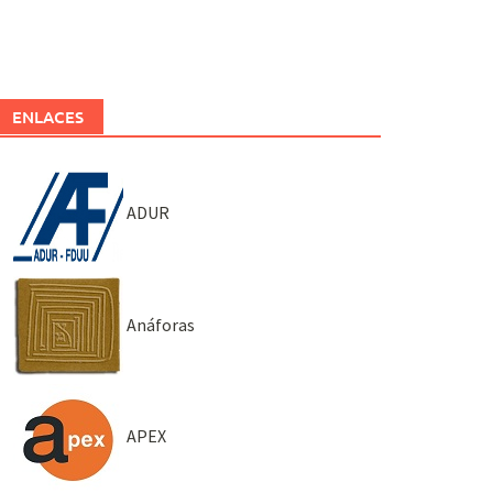
ENLACES
ADUR
Anáforas
APEX