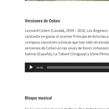
Versiones de Cohen
Leonard Cohen (Canadá, 1934 – 2016, Los Ángeles) fu
cantante en ganar el premio Príncipe de Asturias a
compuso canciones icónicas que han sido versionad
versiones de Cohen en las voces de Kevin Johansen
Sabina (España), La Tabaré (Uruguay) y Silvia Pérez
Reproductor
00:00
de
audio
Bloque musical
En la selección musical de Mario Paz disfrutamos d