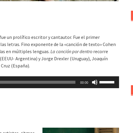
e un prolífico escritor y cantautor. Fue el primer
 las letras. Fino exponente de la «canción de texto» Cohen
as en múltiples lenguas.
La canción por dentro
recorre
(EEUU- Argentina) y Jorge Drexler (Uruguay), Joaquín
 Cruz (España).
Utiliza
00:00
las
teclas
de
flecha
arriba/abajo
para
aumentar
e artistas, ritmos