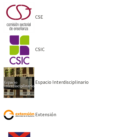
CSE
CSIC
Espacio Interdisciplinario
Extensión