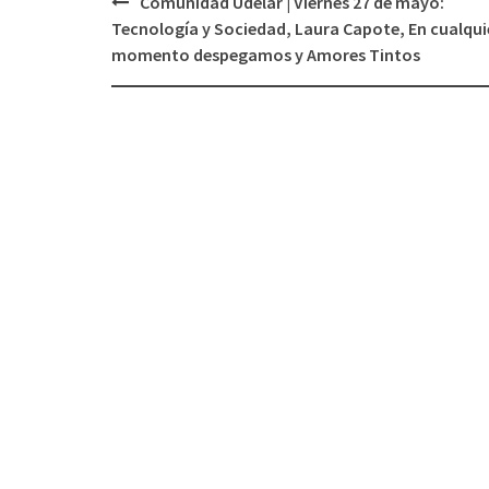
Comunidad Udelar | Viernes 27 de mayo:
Navegación
Tecnología y Sociedad, Laura Capote, En cualqui
de
momento despegamos y Amores Tintos
entradas