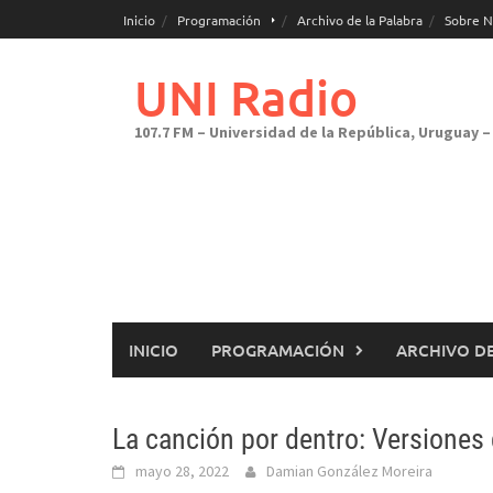
Saltar
Inicio
Programación
Archivo de la Palabra
Sobre N
al
contenido
UNI Radio
107.7 FM – Universidad de la República, Uruguay – 
INICIO
PROGRAMACIÓN
ARCHIVO DE
La canción por dentro: Versiones
mayo 28, 2022
Damian González Moreira