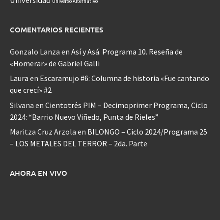
Universo Alternativo
COMENTARIOS RECIENTES
Gonzalo Lanza
en
Así y Asá. Programa 10. Reseña de
«Homerar» de Gabriel Galli
Laura
en
Escaramujo #6: Columna de historia «Fue cantando
que crecí» #2
Silvana
en
Cientotrés PIM – Decimoprimer Programa, Ciclo
2024: “Barrio Nuevo Viñedo, Punta de Rieles”
Maritza Cruz Arzola
en
BILONGO – Ciclo 2024/Programa 25
– LOS METALES DEL TERROR – 2da. Parte
AHORA EN VIVO