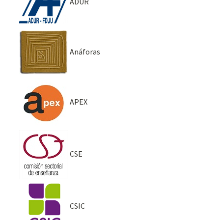
ADUR
Anáforas
APEX
CSE
CSIC