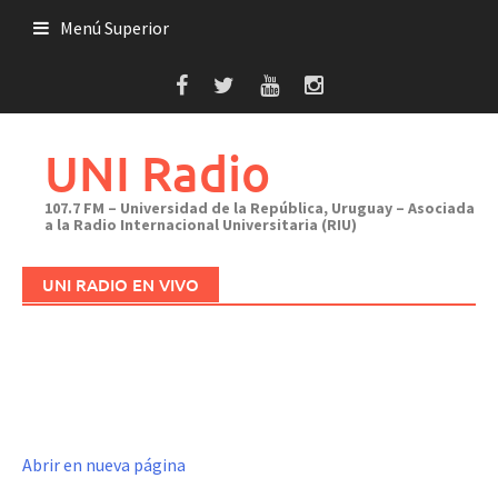
Saltar
Menú Superior
al
contenido
UNI Radio
107.7 FM – Universidad de la República, Uruguay – Asociada
a la Radio Internacional Universitaria (RIU)
UNI RADIO EN VIVO
Abrir en nueva página