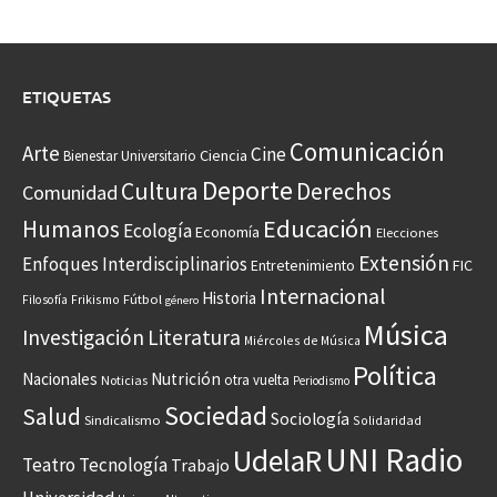
ETIQUETAS
Comunicación
Arte
Cine
Ciencia
Bienestar Universitario
Deporte
Cultura
Derechos
Comunidad
Educación
Humanos
Ecología
Economía
Elecciones
Extensión
Enfoques Interdisciplinarios
Entretenimiento
FIC
Internacional
Historia
Frikismo
Fútbol
Filosofía
género
Música
Investigación
Literatura
Miércoles de Música
Política
Nacionales
Nutrición
otra vuelta
Noticias
Periodismo
Sociedad
Salud
Sociología
Sindicalismo
Solidaridad
UNI Radio
UdelaR
Teatro
Tecnología
Trabajo
Universidad