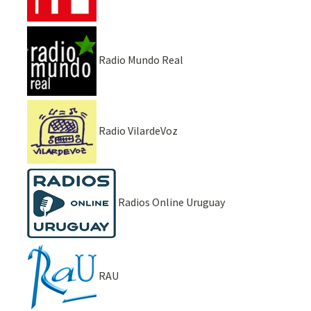
Radio Mundo Real
Radio VilardeVoz
Radios Online Uruguay
RAU