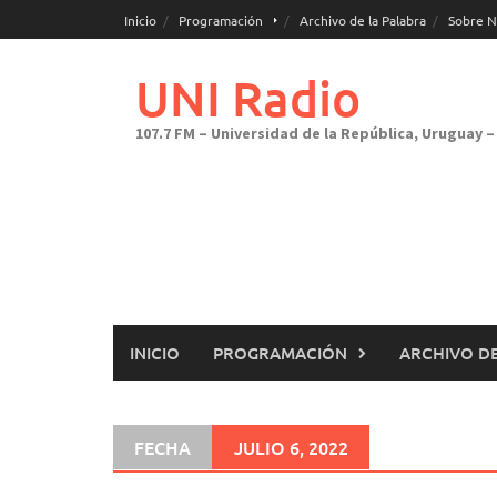
Saltar
Inicio
Programación
Archivo de la Palabra
Sobre N
al
contenido
UNI Radio
107.7 FM – Universidad de la República, Uruguay – 
INICIO
PROGRAMACIÓN
ARCHIVO DE
FECHA
JULIO 6, 2022