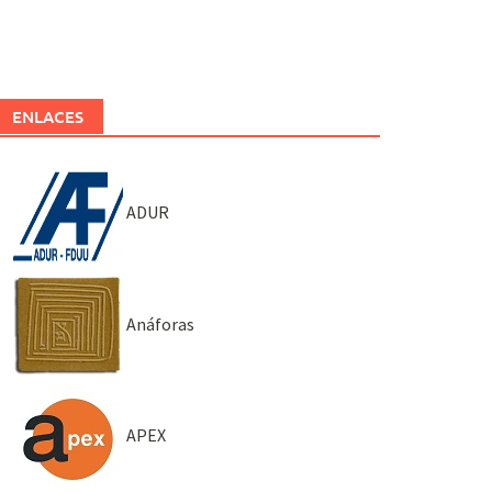
ENLACES
ADUR
Anáforas
APEX