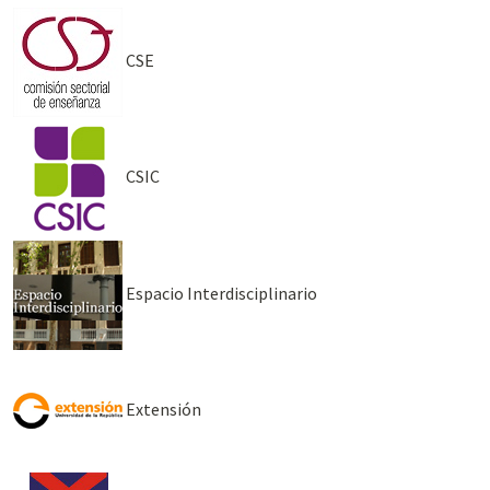
CSE
CSIC
Espacio Interdisciplinario
Extensión