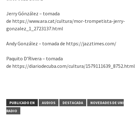
Jerry Gónzález – tomada
de https://www.ara.cat/cultura/mor-trompetista-jerry-
gonzalez_1_2723137.html
Andy González – tomada de https://jazztimes.com/
Paquito D’Rivera – tomada
de https://diariodecuba.com/cultura/1579111639_8752.html
PUBLICADO EN
AUDIOS
DESTACADA
NOVEDADES DE UNI
RADIO