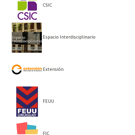
CSIC
Espacio Interdisciplinario
Extensión
FEUU
FIC