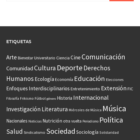
ETIQUETAS
Comunicación
Arte
Cine
Ciencia
Bienestar Universitario
Deporte
Cultura
Derechos
Comunidad
Educación
Humanos
Ecología
Economía
Elecciones
Extensión
Enfoques Interdisciplinarios
Entretenimiento
FIC
Internacional
Historia
Frikismo
Fútbol
Filosofía
género
Música
Investigación
Literatura
Miércoles de Música
Política
Nacionales
Nutrición
otra vuelta
Noticias
Periodismo
Sociedad
Salud
Sociología
Sindicalismo
Solidaridad