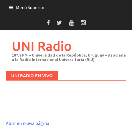
Saltar
Menú Superior
al
contenido
UNI Radio
107.7 FM – Universidad de la República, Uruguay – Asociada
a la Radio Internacional Universitaria (RIU)
UNI RADIO EN VIVO
Abrir en nueva página