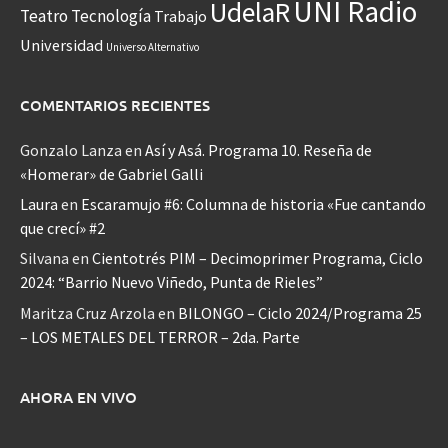
UNI Radio
UdelaR
Teatro
Tecnología
Trabajo
Universidad
Universo Alternativo
COMENTARIOS RECIENTES
Gonzalo Lanza
en
Así y Asá. Programa 10. Reseña de
«Homerar» de Gabriel Galli
Laura
en
Escaramujo #6: Columna de historia «Fue cantando
que crecí» #2
Silvana
en
Cientotrés PIM – Decimoprimer Programa, Ciclo
2024: “Barrio Nuevo Viñedo, Punta de Rieles”
Maritza Cruz Arzola
en
BILONGO – Ciclo 2024/Programa 25
– LOS METALES DEL TERROR – 2da. Parte
AHORA EN VIVO