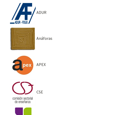
ADUR
Anáforas
APEX
CSE