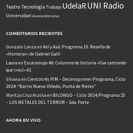
UNI Radio
UdelaR
Teatro
Tecnología
Trabajo
Universidad
Universo Alternativo
COMENTARIOS RECIENTES
Gonzalo Lanza
en
Así y Asá. Programa 10. Reseña de
«Homerar» de Gabriel Galli
Laura
en
Escaramujo #6: Columna de historia «Fue cantando
que crecí» #2
Silvana
en
Cientotrés PIM – Decimoprimer Programa, Ciclo
2024: “Barrio Nuevo Viñedo, Punta de Rieles”
Maritza Cruz Arzola
en
BILONGO – Ciclo 2024/Programa 25
– LOS METALES DEL TERROR – 2da. Parte
AHORA EN VIVO