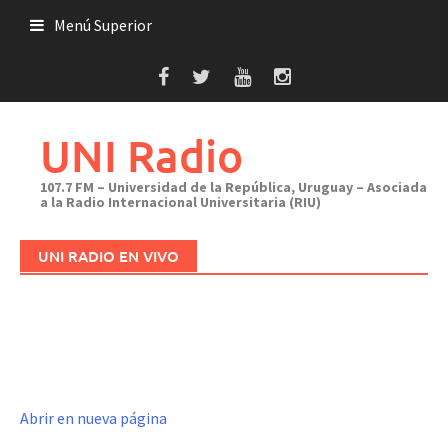
Saltar
Menú Superior
al
contenido
UNI Radio
107.7 FM – Universidad de la República, Uruguay – Asociada
a la Radio Internacional Universitaria (RIU)
UNI RADIO EN VIVO
Abrir en nueva página