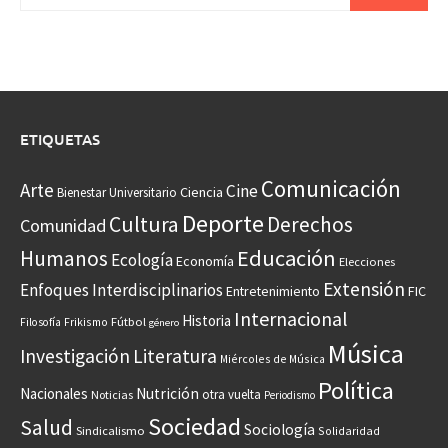
ETIQUETAS
Comunicación
Arte
Cine
Ciencia
Bienestar Universitario
Deporte
Cultura
Derechos
Comunidad
Educación
Humanos
Ecología
Economía
Elecciones
Extensión
Enfoques Interdisciplinarios
Entretenimiento
FIC
Internacional
Historia
Frikismo
Fútbol
Filosofía
género
Música
Investigación
Literatura
Miércoles de Música
Política
Nacionales
Nutrición
otra vuelta
Noticias
Periodismo
Sociedad
Salud
Sociología
Sindicalismo
Solidaridad