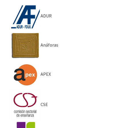
ADUR
Anáforas
APEX
CSE