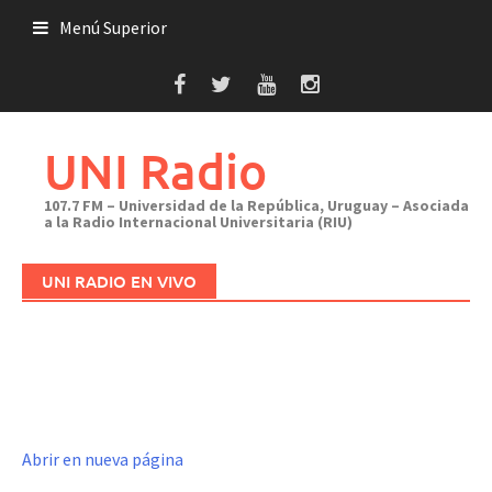
Saltar
Menú Superior
al
contenido
UNI Radio
107.7 FM – Universidad de la República, Uruguay – Asociada
a la Radio Internacional Universitaria (RIU)
UNI RADIO EN VIVO
Abrir en nueva página