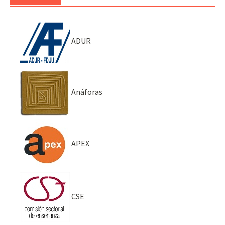
ADUR
Anáforas
APEX
CSE