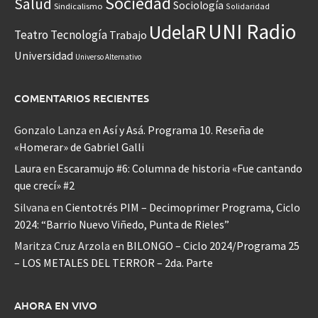
Sociedad
Salud
Sociología
Sindicalismo
Solidaridad
UNI Radio
UdelaR
Teatro
Tecnología
Trabajo
Universidad
Universo Alternativo
COMENTARIOS RECIENTES
Gonzalo Lanza
en
Así y Asá. Programa 10. Reseña de
«Homerar» de Gabriel Galli
Laura
en
Escaramujo #6: Columna de historia «Fue cantando
que crecí» #2
Silvana
en
Cientotrés PIM – Decimoprimer Programa, Ciclo
2024: “Barrio Nuevo Viñedo, Punta de Rieles”
Maritza Cruz Arzola
en
BILONGO – Ciclo 2024/Programa 25
– LOS METALES DEL TERROR – 2da. Parte
AHORA EN VIVO