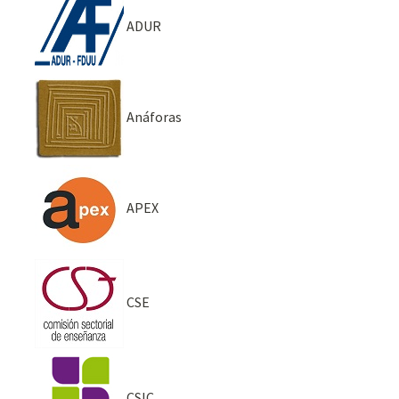
ADUR
Anáforas
APEX
CSE
CSIC