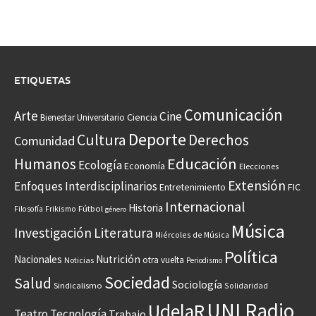
ETIQUETAS
Comunicación
Arte
Cine
Ciencia
Bienestar Universitario
Deporte
Cultura
Derechos
Comunidad
Educación
Humanos
Ecología
Economía
Elecciones
Extensión
Enfoques Interdisciplinarios
Entretenimiento
FIC
Internacional
Historia
Frikismo
Fútbol
Filosofía
género
Música
Investigación
Literatura
Miércoles de Música
Política
Nacionales
Nutrición
otra vuelta
Noticias
Periodismo
Sociedad
Salud
Sociología
Sindicalismo
Solidaridad
UNI Radio
UdelaR
Teatro
Tecnología
Trabajo