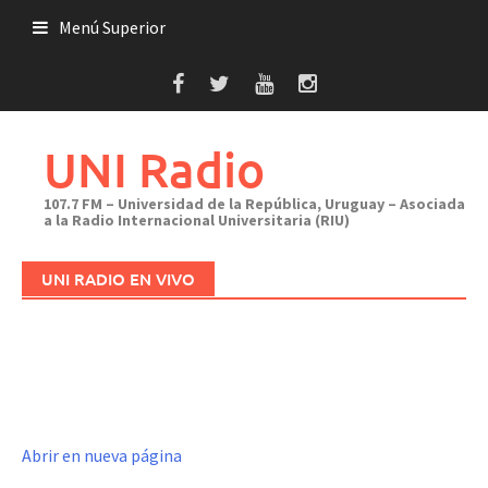
Saltar
Menú Superior
al
contenido
UNI Radio
107.7 FM – Universidad de la República, Uruguay – Asociada
a la Radio Internacional Universitaria (RIU)
UNI RADIO EN VIVO
Abrir en nueva página