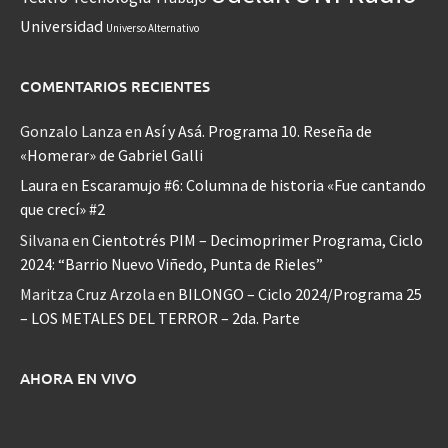
Universidad
Universo Alternativo
COMENTARIOS RECIENTES
Gonzalo Lanza
en
Así y Asá. Programa 10. Reseña de
«Homerar» de Gabriel Galli
Laura
en
Escaramujo #6: Columna de historia «Fue cantando
que crecí» #2
Silvana
en
Cientotrés PIM – Decimoprimer Programa, Ciclo
2024: “Barrio Nuevo Viñedo, Punta de Rieles”
Maritza Cruz Arzola
en
BILONGO – Ciclo 2024/Programa 25
– LOS METALES DEL TERROR – 2da. Parte
AHORA EN VIVO