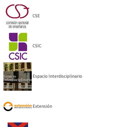
CSE
CSIC
Espacio Interdisciplinario
Extensión