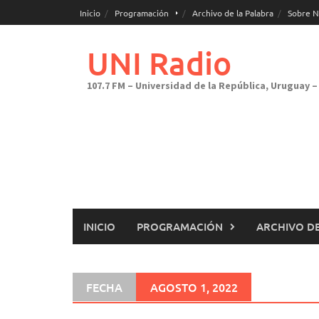
Saltar
Inicio
Programación
Archivo de la Palabra
Sobre N
al
contenido
UNI Radio
107.7 FM – Universidad de la República, Uruguay – 
INICIO
PROGRAMACIÓN
ARCHIVO DE
FECHA
AGOSTO 1, 2022