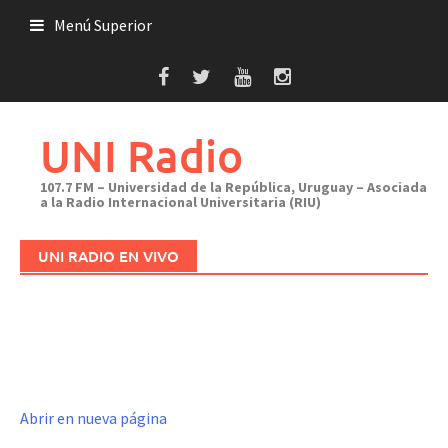
Saltar
Menú Superior
al
contenido
UNI Radio
107.7 FM – Universidad de la República, Uruguay – Asociada
a la Radio Internacional Universitaria (RIU)
UNI RADIO EN VIVO
Abrir en nueva página