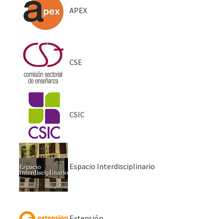
APEX
CSE
CSIC
Espacio Interdisciplinario
Extensión