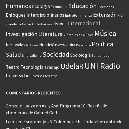
Educación
Humanos
Ecología
Economía
Elecciones
Extensión
Enfoques Interdisciplinarios
Entretenimiento
FIC
Internacional
Historia
Frikismo
Fútbol
Filosofía
género
Música
Investigación
Literatura
Miércoles de Música
Política
Nacionales
Nutrición
otra vuelta
Noticias
Periodismo
Sociedad
Salud
Sociología
Sindicalismo
Solidaridad
UNI Radio
UdelaR
Teatro
Tecnología
Trabajo
Universidad
Universo Alternativo
COMENTARIOS RECIENTES
Gonzalo Lanza
en
Así y Asá. Programa 10. Reseña de
«Homerar» de Gabriel Galli
Laura
en
Escaramujo #6: Columna de historia «Fue cantando
que crecí» #2