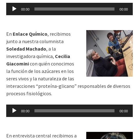
Reproductor
00:00
00:00
de
audio
En
Enlace Químico
, recibimos
junto a nuestra columnista
Soledad Machado
, a la
investigadora química,
Cecilia
Giacomini
con quién conocimos
la función de los azúcares en los
seres vivos y la naturaleza de las
interacciones “proteína-glicano” responsables de diversos
procesos fisiológicos.
Reproductor
00:00
00:00
de
audio
En entrevista central recibimos a