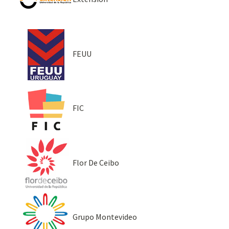
FEUU
FIC
Flor De Ceibo
Grupo Montevideo