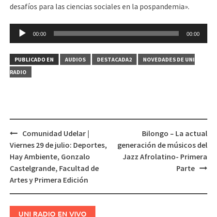
desafíos para las ciencias sociales en la pospandemia».
Reproductor
00:00
00:00
de
audio
PUBLICADO EN
AUDIOS
DESTACADA2
NOVEDADES DE UNI
RADIO
Comunidad Udelar |
Bilongo – La actual
Navegación
Viernes 29 de julio: Deportes,
generación de músicos del
de
Hay Ambiente, Gonzalo
Jazz Afrolatino- Primera
entradas
Castelgrande, Facultad de
Parte
Artes y Primera Edición
UNI RADIO EN VIVO