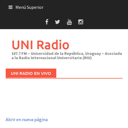
Saltar
Menú Superior
al
contenido
UNI Radio
107.7 FM – Universidad de la República, Uruguay – Asociada
a la Radio Internacional Universitaria (RIU)
UNI RADIO EN VIVO
Abrir en nueva página