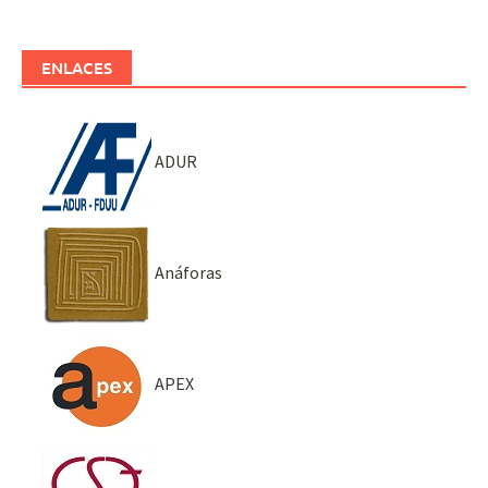
ENLACES
ADUR
Anáforas
APEX