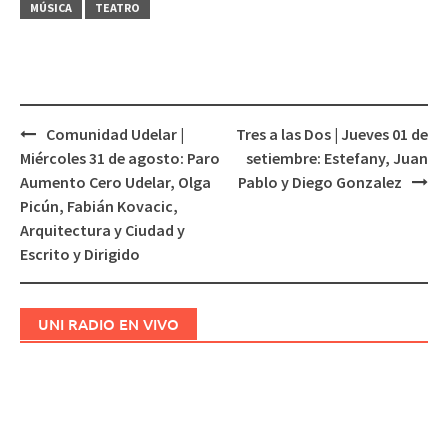
MÚSICA
TEATRO
Comunidad Udelar |
Tres a las Dos | Jueves 01 de
Navegación
Miércoles 31 de agosto: Paro
setiembre: Estefany, Juan
de
Aumento Cero Udelar, Olga
Pablo y Diego Gonzalez
entradas
Picún, Fabián Kovacic,
Arquitectura y Ciudad y
Escrito y Dirigido
UNI RADIO EN VIVO