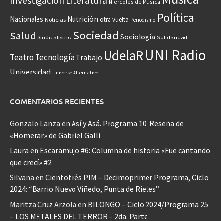
Investigación
Literatura
Miércoles de Música
Política
Nacionales
Nutrición
otra vuelta
Noticias
Periodismo
Sociedad
Salud
Sociología
Sindicalismo
Solidaridad
UNI Radio
UdelaR
Teatro
Tecnología
Trabajo
Universidad
Universo Alternativo
COMENTARIOS RECIENTES
Gonzalo Lanza
en
Así y Asá. Programa 10. Reseña de
«Homerar» de Gabriel Galli
Laura
en
Escaramujo #6: Columna de historia «Fue cantando
que crecí» #2
Silvana
en
Cientotrés PIM – Decimoprimer Programa, Ciclo
2024: “Barrio Nuevo Viñedo, Punta de Rieles”
Maritza Cruz Arzola
en
BILONGO – Ciclo 2024/Programa 25
– LOS METALES DEL TERROR – 2da. Parte