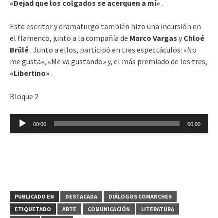
«Dejad que los colgados se acerquen a mí»
.
Este escritor y dramaturgo también hizo una incursión en
el flamenco, junto a la compañía de
Marco Vargas
y
Chloé
Brûlé
. Junto a ellos, participó en tres espectáculos: «No
me gusta», «Me va gustando» y, el más premiado de los tres,
«Libertino»
.
Bloque 2
Reproductor
00:00
00:00
de
audio
PUBLICADO EN
DESTACADA
DIÁLOGOS COMANCHES
ETIQUETADO
ARTE
COMUNICACIÓN
LITERATURA