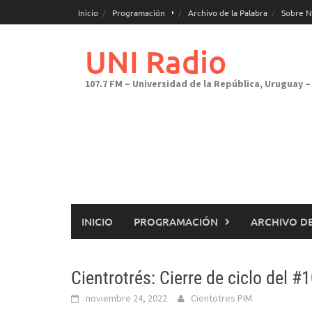
Saltar
Inicio
Programación
Archivo de la Palabra
Sobre N
al
contenido
UNI Radio
107.7 FM – Universidad de la República, Uruguay – 
INICIO
PROGRAMACIÓN
ARCHIVO DE
Cientrotrés: Cierre de ciclo del #
noviembre 24, 2022
Cientotres PIM