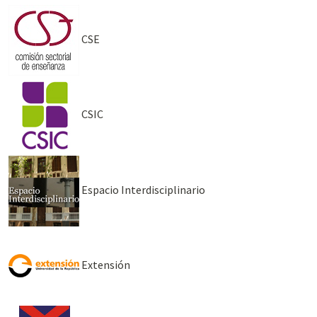
CSE
CSIC
Espacio Interdisciplinario
Extensión