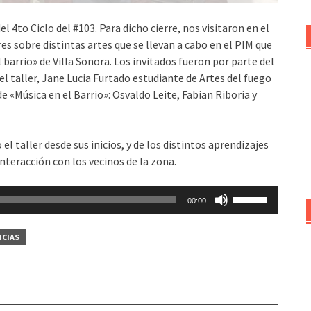
4to Ciclo del #103. Para dicho cierre, nos visitaron en el
es sobre distintas artes que se llevan a cabo en el PIM que
l barrio» de Villa Sonora. Los invitados fueron por parte del
l taller, Jane Lucia Furtado estudiante de Artes del fuego
e «Música en el Barrio»: Osvaldo Leite, Fabian Riboria y
 taller desde sus inicios, y de los distintos aprendizajes
interacción con los vecinos de la zona.
Utiliza
00:00
las
teclas
ICIAS
de
flecha
arriba/abajo
para
aumentar