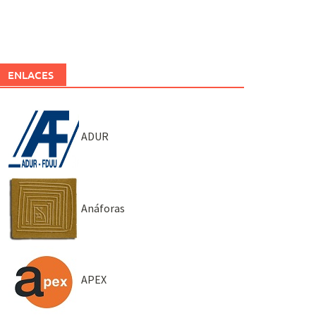
ENLACES
ADUR
Anáforas
APEX