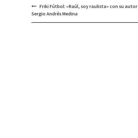
Friki Fútbol: «Raúl, soy raulista» con su autor
Navegación
Sergio Andrés Medina
de
entradas