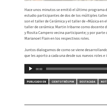
Hace unos minutos se emitió el último programa del 
estudio participantes de dos de los múltiples taller
son el taller de Cerámica y el taller de «Música en e
taller de cerámica: Martin Iribarne como docente de
y Rosita Campero vecina participante; y por parte d
Marianoel Flain en los respectivos roles.
Juntos dialogamos de como se viene desarrollando el
que les aporto a cada una desde sus nuevos roles e 
Reproductor
00:00
de
audio
PUBLICADO EN
CIENTOTRÉS PIM
DESTACADA
NOT