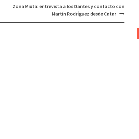
Zona Mixta: entrevista a los Dantes y contacto con
o
Martín Rodríguez desde Catar
disminuir
el
volumen.