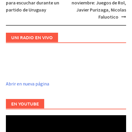
Navegación
para escuchar durante un
noviembre: Juegos de Rol,
de
partido de Uruguay
Javier Purizaga, Nicolas
entradas
Faluotico
UNI RADIO EN VIVO
Abrir en nueva página
EN YOUTUBE