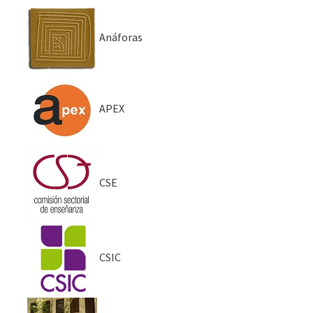
Anáforas
APEX
CSE
CSIC