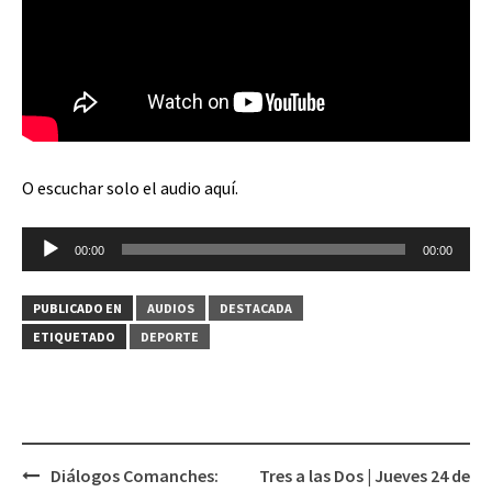
O escuchar solo el audio aquí.
Reproductor
00:00
00:00
de
audio
PUBLICADO EN
AUDIOS
DESTACADA
ETIQUETADO
DEPORTE
Diálogos Comanches:
Tres a las Dos | Jueves 24 de