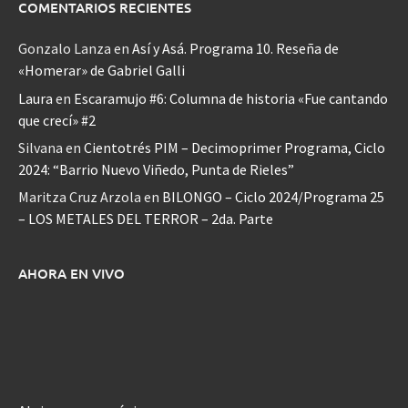
COMENTARIOS RECIENTES
Gonzalo Lanza
en
Así y Asá. Programa 10. Reseña de
«Homerar» de Gabriel Galli
Laura
en
Escaramujo #6: Columna de historia «Fue cantando
que crecí» #2
Silvana
en
Cientotrés PIM – Decimoprimer Programa, Ciclo
2024: “Barrio Nuevo Viñedo, Punta de Rieles”
Maritza Cruz Arzola
en
BILONGO – Ciclo 2024/Programa 25
– LOS METALES DEL TERROR – 2da. Parte
AHORA EN VIVO