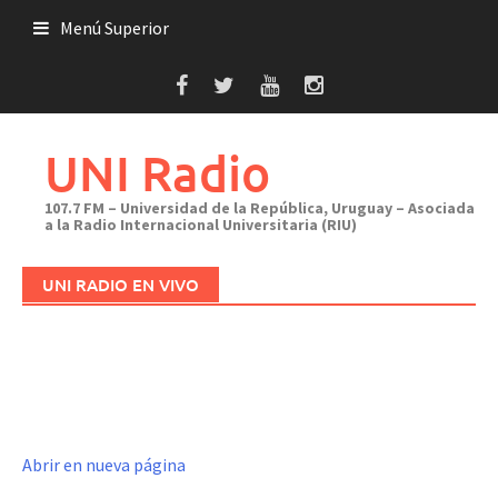
Saltar
Menú Superior
al
contenido
UNI Radio
107.7 FM – Universidad de la República, Uruguay – Asociada
a la Radio Internacional Universitaria (RIU)
UNI RADIO EN VIVO
Abrir en nueva página