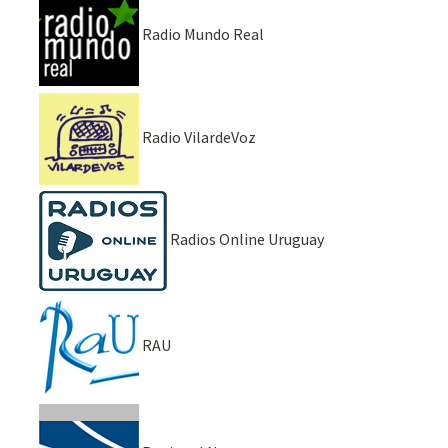
Radio Mundo Real
Radio VilardeVoz
Radios Online Uruguay
RAU