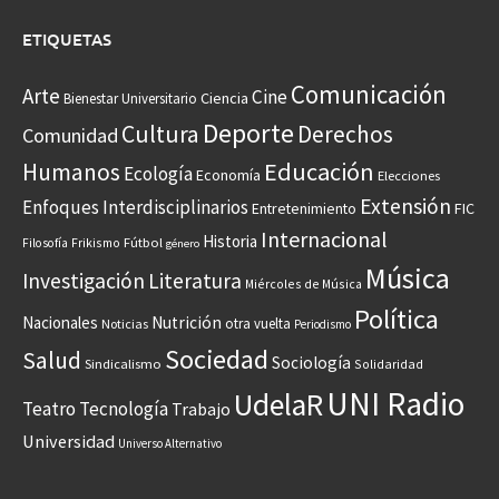
ETIQUETAS
Comunicación
Arte
Cine
Ciencia
Bienestar Universitario
Deporte
Cultura
Derechos
Comunidad
Educación
Humanos
Ecología
Economía
Elecciones
Extensión
Enfoques Interdisciplinarios
Entretenimiento
FIC
Internacional
Historia
Frikismo
Fútbol
Filosofía
género
Música
Investigación
Literatura
Miércoles de Música
Política
Nacionales
Nutrición
otra vuelta
Noticias
Periodismo
Sociedad
Salud
Sociología
Sindicalismo
Solidaridad
UNI Radio
UdelaR
Teatro
Tecnología
Trabajo
Universidad
Universo Alternativo