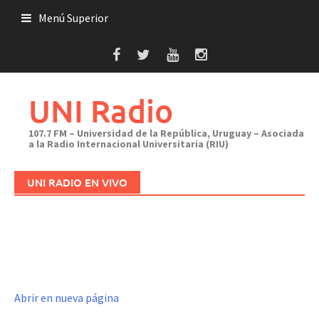
Saltar
Menú Superior
al
contenido
UNI Radio
107.7 FM – Universidad de la República, Uruguay – Asociada
a la Radio Internacional Universitaria (RIU)
UNI RADIO EN VIVO
Abrir en nueva página