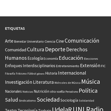
ETIQUETAS
Comunicación
Arte
Cine
Ciencia
Bienestar Universitario
Deporte
Cultura
Derechos
Comunidad
Educación
Humanos
Ecología
Economía
Elecciones
Extensión
Enfoques Interdisciplinarios
Entretenimiento
FIC
Internacional
Historia
Frikismo
Fútbol
Filosofía
género
Música
Investigación
Literatura
Miércoles de Música
Política
Nacionales
Nutrición
otra vuelta
Noticias
Periodismo
Sociedad
Salud
Sociología
Sindicalismo
Solidaridad
UNI Radio
UdelaR
Teatro
Tecnología
Trabajo