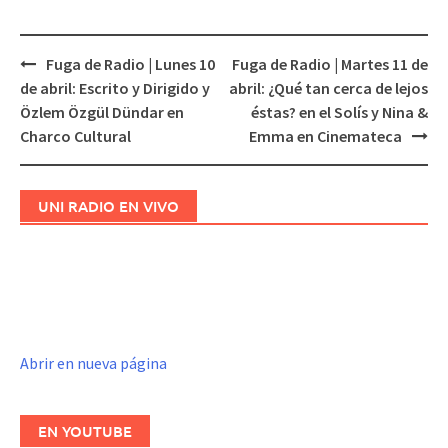
Fuga de Radio | Lunes 10
Fuga de Radio | Martes 11 de
Navegación
de abril: Escrito y Dirigido y
abril: ¿Qué tan cerca de lejos
de
Özlem Özgül Dündar en
éstas? en el Solís y Nina &
entradas
Charco Cultural
Emma en Cinemateca
UNI RADIO EN VIVO
Abrir en nueva página
EN YOUTUBE