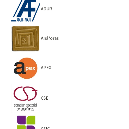
ADUR
Anáforas
APEX
CSE
CSIC