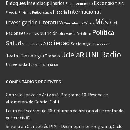
Extensión
Enfoques Interdisciplinarios
Entretenimiento
FIC
Internacional
Historia
Frikismo
Fútbol
Filosofía
género
Música
Investigación
Literatura
Miércoles de Música
Política
Nacionales
Nutrición
otra vuelta
Noticias
Periodismo
Sociedad
Salud
Sociología
Sindicalismo
Solidaridad
UNI Radio
UdelaR
Teatro
Tecnología
Trabajo
Universidad
Universo Alternativo
COMENTARIOS RECIENTES
Gonzalo Lanza
en
Así y Asá. Programa 10. Reseña de
«Homerar» de Gabriel Galli
Laura
en
Escaramujo #6: Columna de historia «Fue cantando
que crecí» #2
Silvana
en
Cientotrés PIM – Decimoprimer Programa, Ciclo