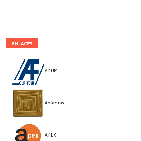
ENLACES
ADUR
Anáforas
APEX