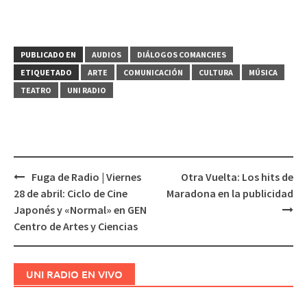
PUBLICADO EN
AUDIOS
DIÁLOGOS COMANCHES
ETIQUETADO
ARTE
COMUNICACIÓN
CULTURA
MÚSICA
TEATRO
UNI RADIO
Fuga de Radio | Viernes
Otra Vuelta: Los hits de
Navegación
28 de abril: Ciclo de Cine
Maradona en la publicidad
de
Japonés y «Normal» en GEN
entradas
Centro de Artes y Ciencias
UNI RADIO EN VIVO