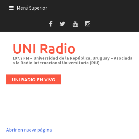
Saltar
Menú Superior
al
contenido
UNI Radio
107.7 FM – Universidad de la República, Uruguay – Asociada
a la Radio Internacional Universitaria (RIU)
UNI RADIO EN VIVO
Abrir en nueva página