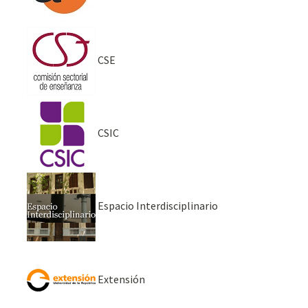
CSE
CSIC
Espacio Interdisciplinario
Extensión