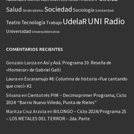
Sociedad
Salud
Sociología
Sindicalismo
Solidaridad
UNI Radio
UdelaR
Teatro
Tecnología
Trabajo
Universidad
Universo Alternativo
COMENTARIOS RECIENTES
Gonzalo Lanza
en
Así y Asá. Programa 10. Reseña de
«Homerar» de Gabriel Galli
Laura
en
Escaramujo #6: Columna de historia «Fue cantando
que crecí» #2
Silvana
en
Cientotrés PIM – Decimoprimer Programa, Ciclo
2024: “Barrio Nuevo Viñedo, Punta de Rieles”
Maritza Cruz Arzola
en
BILONGO – Ciclo 2024/Programa 25
– LOS METALES DEL TERROR – 2da. Parte