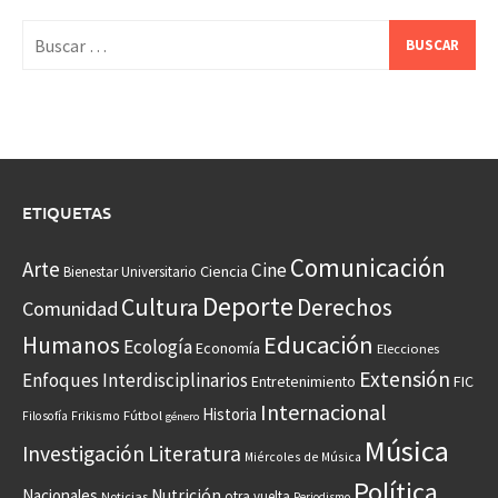
Buscar:
ETIQUETAS
Comunicación
Arte
Cine
Ciencia
Bienestar Universitario
Deporte
Cultura
Derechos
Comunidad
Educación
Humanos
Ecología
Economía
Elecciones
Extensión
Enfoques Interdisciplinarios
Entretenimiento
FIC
Internacional
Historia
Frikismo
Fútbol
Filosofía
género
Música
Investigación
Literatura
Miércoles de Música
Política
Nacionales
Nutrición
otra vuelta
Noticias
Periodismo