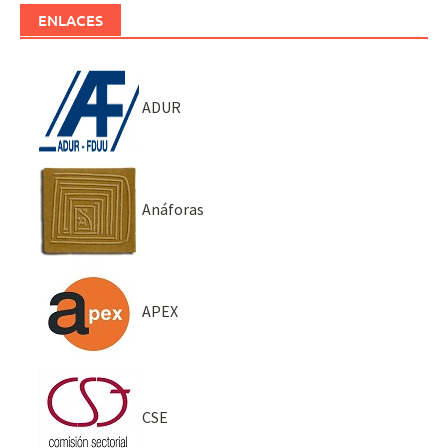
ENLACES
ADUR
Anáforas
APEX
CSE