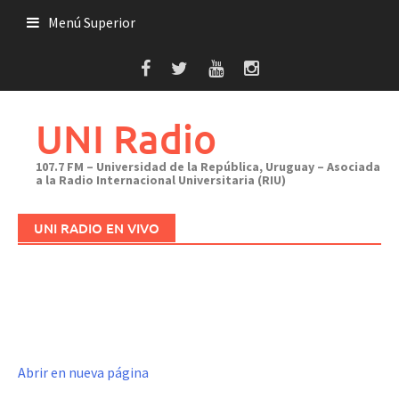
Saltar
Menú Superior
al
contenido
UNI Radio
107.7 FM – Universidad de la República, Uruguay – Asociada
a la Radio Internacional Universitaria (RIU)
UNI RADIO EN VIVO
Abrir en nueva página