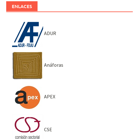
ENLACES
ADUR
Anáforas
APEX
CSE