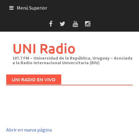
Saltar
Menú Superior
al
contenido
UNI Radio
107.7 FM – Universidad de la República, Uruguay – Asociada
a la Radio Internacional Universitaria (RIU)
UNI RADIO EN VIVO
Abrir en nueva página