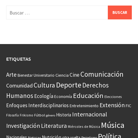
Buscar:
ETIQUETAS
Comunicación
Arte
Cine
Ciencia
Bienestar Universitario
Deporte
Cultura
Derechos
Comunidad
Educación
Humanos
Ecología
Economía
Elecciones
Extensión
Enfoques Interdisciplinarios
Entretenimiento
FIC
Internacional
Historia
Frikismo
Fútbol
Filosofía
género
Música
Investigación
Literatura
Miércoles de Música
Política
Nacionales
Nutrición
otra vuelta
Noticias
Periodismo