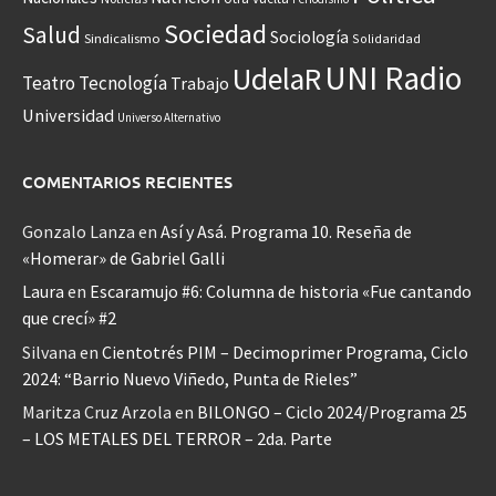
Sociedad
Salud
Sociología
Sindicalismo
Solidaridad
UNI Radio
UdelaR
Teatro
Tecnología
Trabajo
Universidad
Universo Alternativo
COMENTARIOS RECIENTES
Gonzalo Lanza
en
Así y Asá. Programa 10. Reseña de
«Homerar» de Gabriel Galli
Laura
en
Escaramujo #6: Columna de historia «Fue cantando
que crecí» #2
Silvana
en
Cientotrés PIM – Decimoprimer Programa, Ciclo
2024: “Barrio Nuevo Viñedo, Punta de Rieles”
Maritza Cruz Arzola
en
BILONGO – Ciclo 2024/Programa 25
– LOS METALES DEL TERROR – 2da. Parte