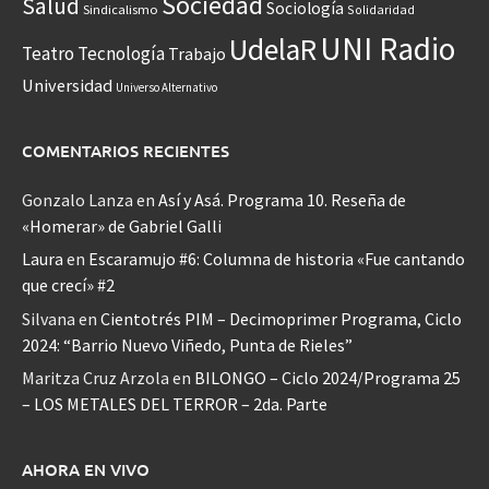
Sociedad
Salud
Sociología
Sindicalismo
Solidaridad
UNI Radio
UdelaR
Teatro
Tecnología
Trabajo
Universidad
Universo Alternativo
COMENTARIOS RECIENTES
Gonzalo Lanza
en
Así y Asá. Programa 10. Reseña de
«Homerar» de Gabriel Galli
Laura
en
Escaramujo #6: Columna de historia «Fue cantando
que crecí» #2
Silvana
en
Cientotrés PIM – Decimoprimer Programa, Ciclo
2024: “Barrio Nuevo Viñedo, Punta de Rieles”
Maritza Cruz Arzola
en
BILONGO – Ciclo 2024/Programa 25
– LOS METALES DEL TERROR – 2da. Parte
AHORA EN VIVO