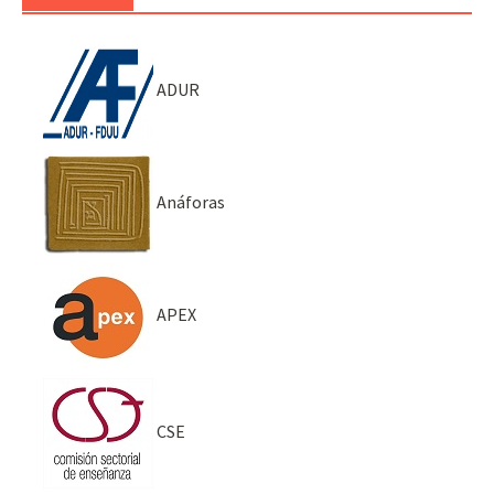
ADUR
Anáforas
APEX
CSE