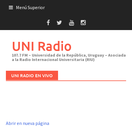
Saltar
Menú Superior
al
contenido
UNI Radio
107.7 FM – Universidad de la República, Uruguay – Asociada
a la Radio Internacional Universitaria (RIU)
UNI RADIO EN VIVO
Abrir en nueva página