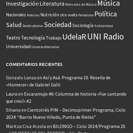
Música
Investigación
Literatura
Miércoles de Música
Política
Nacionales
Nutrición
otra vuelta
Noticias
Periodismo
Sociedad
Salud
Sociología
Sindicalismo
Solidaridad
UNI Radio
UdelaR
Teatro
Tecnología
Trabajo
Universidad
Universo Alternativo
COMENTARIOS RECIENTES
Gonzalo Lanza
en
Así y Asá. Programa 10. Reseña de
«Homerar» de Gabriel Galli
Laura
en
Escaramujo #6: Columna de historia «Fue cantando
que crecí» #2
Silvana
en
Cientotrés PIM – Decimoprimer Programa, Ciclo
2024: “Barrio Nuevo Viñedo, Punta de Rieles”
Maritza Cruz Arzola
en
BILONGO – Ciclo 2024/Programa 25