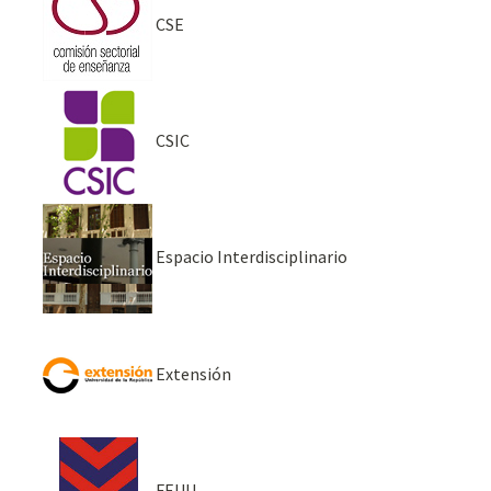
CSE
CSIC
Espacio Interdisciplinario
Extensión
FEUU