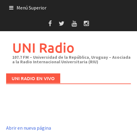
Saltar
Menú Superior
al
contenido
UNI Radio
107.7 FM – Universidad de la República, Uruguay – Asociada
a la Radio Internacional Universitaria (RIU)
UNI RADIO EN VIVO
Abrir en nueva página