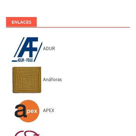
ENLACES
ADUR
Anáforas
APEX