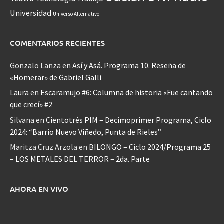
Universidad
Universo Alternativo
COMENTARIOS RECIENTES
Gonzalo Lanza
en
Así y Asá. Programa 10. Reseña de
«Homerar» de Gabriel Galli
Laura
en
Escaramujo #6: Columna de historia «Fue cantando
que crecí» #2
Silvana
en
Cientotrés PIM – Decimoprimer Programa, Ciclo
2024: “Barrio Nuevo Viñedo, Punta de Rieles”
Maritza Cruz Arzola
en
BILONGO – Ciclo 2024/Programa 25
– LOS METALES DEL TERROR – 2da. Parte
AHORA EN VIVO