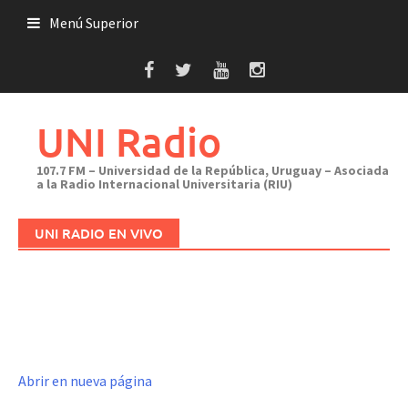
Saltar
Menú Superior
al
contenido
UNI Radio
107.7 FM – Universidad de la República, Uruguay – Asociada
a la Radio Internacional Universitaria (RIU)
UNI RADIO EN VIVO
Abrir en nueva página