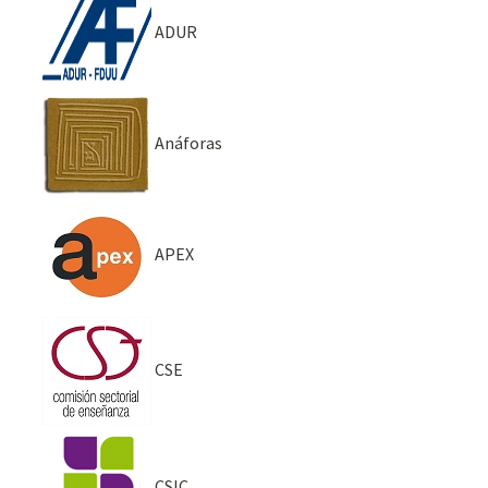
ADUR
Anáforas
APEX
CSE
CSIC