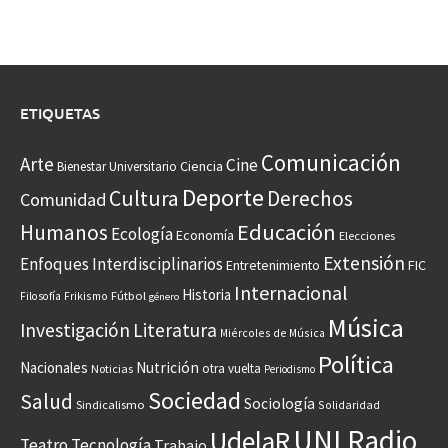
ETIQUETAS
Comunicación
Arte
Cine
Ciencia
Bienestar Universitario
Deporte
Cultura
Derechos
Comunidad
Educación
Humanos
Ecología
Economía
Elecciones
Extensión
Enfoques Interdisciplinarios
Entretenimiento
FIC
Internacional
Historia
Frikismo
Fútbol
Filosofía
género
Música
Investigación
Literatura
Miércoles de Música
Política
Nacionales
Nutrición
otra vuelta
Noticias
Periodismo
Sociedad
Salud
Sociología
Sindicalismo
Solidaridad
UNI Radio
UdelaR
Teatro
Tecnología
Trabajo