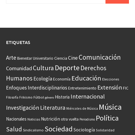
ETIQUETAS
Comunicación
Arte
Cine
Ciencia
Bienestar Universitario
Deporte
Cultura
Derechos
Comunidad
Educación
Humanos
Ecología
Economía
Elecciones
Extensión
Enfoques Interdisciplinarios
Entretenimiento
FIC
Internacional
Historia
Frikismo
Fútbol
Filosofía
género
Música
Investigación
Literatura
Miércoles de Música
Política
Nacionales
Nutrición
otra vuelta
Noticias
Periodismo
Sociedad
Salud
Sociología
Sindicalismo
Solidaridad