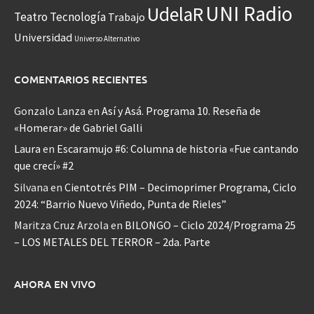
UNI Radio
UdelaR
Teatro
Tecnología
Trabajo
Universidad
Universo Alternativo
COMENTARIOS RECIENTES
Gonzalo Lanza
en
Así y Asá. Programa 10. Reseña de
«Homerar» de Gabriel Galli
Laura
en
Escaramujo #6: Columna de historia «Fue cantando
que crecí» #2
Silvana
en
Cientotrés PIM – Decimoprimer Programa, Ciclo
2024: “Barrio Nuevo Viñedo, Punta de Rieles”
Maritza Cruz Arzola
en
BILONGO – Ciclo 2024/Programa 25
– LOS METALES DEL TERROR – 2da. Parte
AHORA EN VIVO