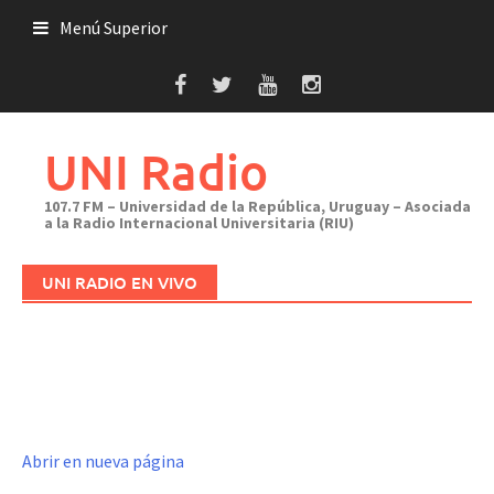
Saltar
Menú Superior
al
contenido
UNI Radio
107.7 FM – Universidad de la República, Uruguay – Asociada
a la Radio Internacional Universitaria (RIU)
UNI RADIO EN VIVO
Abrir en nueva página