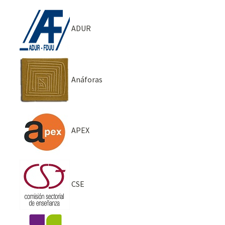
ADUR
Anáforas
APEX
CSE